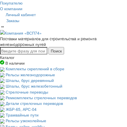
Покупателю
О компании
Личный кабинет
Заказы
Пocтaвки мaтepиaлoв для cтpoитeльcтвa и peмoнтa
жeлeзнoдopoжныx путeй
Поиск
Каталог
В наличии
Комплекты скреплений в сборе
Рельсы железнодорожные
Шпалы, брус деревянный
Шпалы, брус железобетонный
Стрелочные переводы
Ремкомплекты стрелочных переводов
Детали стрелочных переводов
ЖБР-65, АРС-04
Трамвайные пути
Рельсы узкоколейные
Болты, гайки, шайбы