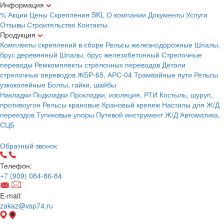
Информация
% Акции
Цены
Скрепления
SKL
О компании
Документы
Услуги
Отзывы
Строительство
Контакты
Продукция
Комплекты скреплений в сборе
Рельсы железнодорожные
Шпалы,
брус деревянный
Шпалы, брус железобетонный
Стрелочные
переводы
Ремкомплекты стрелочных переводов
Детали
стрелочных переводов
ЖБР-65, АРС-04
Трамвайные пути
Рельсы
узкоколейные
Болты, гайки, шайбы
Накладки
Подкладки
Прокладки, изоляция, РТИ
Костыль, шуруп,
противоугон
Рельсы крановые
Крановый крепеж
Настилы для Ж/Д
переездов
Тупиковые упоры
Путевой инструмент
Ж/Д Автоматика,
СЦБ
Карта сайта
Обратный звонок
Телефон:
+7 (909) 084-86-84
E-mail:
zakaz@vsp74.ru