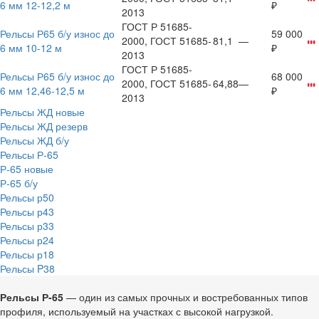
6 мм 12-12,2 м
₽
2013
ГОСТ Р 51685-
Рельсы Р65 б/у износ до
59 000
2000, ГОСТ 51685-
81,1
—
6 мм 10-12 м
₽
2013
ГОСТ Р 51685-
Рельсы Р65 б/у износ до
68 000
2000, ГОСТ 51685-
64,88
—
6 мм 12,46-12,5 м
₽
2013
Рельсы ЖД новые
Рельсы ЖД резерв
Рельсы ЖД б/у
Рельсы Р-65
Р-65 новые
Р-65 б/у
Рельсы р50
Рельсы р43
Рельсы р33
Рельсы р24
Рельсы р18
Рельсы P38
Рельсы Р-65
— один из самых прочных и востребованных типов
профиля, используемый на участках с высокой нагрузкой.