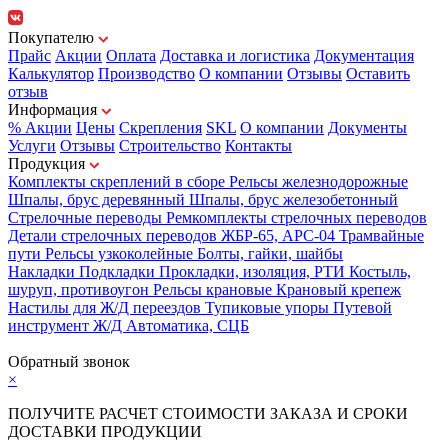
Покупателю
Прайс
Акции
Оплата
Доставка и логистика
Документация
Калькулятор
Производство
О компании
Отзывы
Оставить
отзыв
Информация
% Акции
Цены
Скрепления
SKL
О компании
Документы
Услуги
Отзывы
Строительство
Контакты
Продукция
Комплекты скреплений в сборе
Рельсы железнодорожные
Шпалы, брус деревянный
Шпалы, брус железобетонный
Стрелочные переводы
Ремкомплекты стрелочных переводов
Детали стрелочных переводов
ЖБР-65, АРС-04
Трамвайные
пути
Рельсы узкоколейные
Болты, гайки, шайбы
Накладки
Подкладки
Прокладки, изоляция, РТИ
Костыль,
шуруп, противоугон
Рельсы крановые
Крановый крепеж
Настилы для Ж/Д переездов
Тупиковые упоры
Путевой
инструмент
Ж/Д Автоматика, СЦБ
Карта сайта
Обратный звонок
×
ПОЛУЧИТЕ РАСЧЕТ СТОИМОСТИ ЗАКАЗА И СРОКИ
ДОСТАВКИ ПРОДУКЦИИ