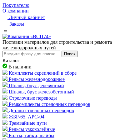
Покупателю
О компании
Личный кабинет
Заказы
Пocтaвки мaтepиaлoв для cтpoитeльcтвa и peмoнтa
жeлeзнoдopoжныx путeй
Поиск
Каталог
В наличии
Комплекты скреплений в сборе
Рельсы железнодорожные
Шпалы, брус деревянный
Шпалы, брус железобетонный
Стрелочные переводы
Ремкомплекты стрелочных переводов
Детали стрелочных переводов
ЖБР-65, АРС-04
Трамвайные пути
Рельсы узкоколейные
Болты, гайки, шайбы