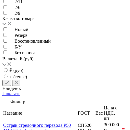
2/11
2/6
2/9
Качество товара
Новый
Резерв
Восстановленный
Б/У
Без износа
Валюта: ₽ (руб)
₽ (руб)
₸ (тенге)
Найдено:
Показать
Фильтр
Цена с
Название
ГОСТ
Вес
НДС,
шт
300 000
Остряк стрелочного перевода Р50
СП520,