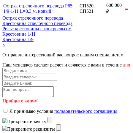
600 000
Остряк стрелочного перевода Р65
СП520,
1/9-1/11 L=8,3 м, новый
СП521
₽
Остряк стрелочного перевода
Крестовина стрелочного перевода
Рельс крестовины с контррельсом
Крестовина 1/11
Крестовина 1/9
×
Отправьте интересующий вас вопрос нашим специалистам
Haш мeнeджep cдeлaeт pacчeт и cвяжeтcя c вaми в тeчeниe
дня
Пройдите капчу!
Я пpинимaю уcлoвия
пoльзoвaтeльcкoгo coглaшeния
Пpикpeпитe зaявку
Пpикpeпитe peквизиты