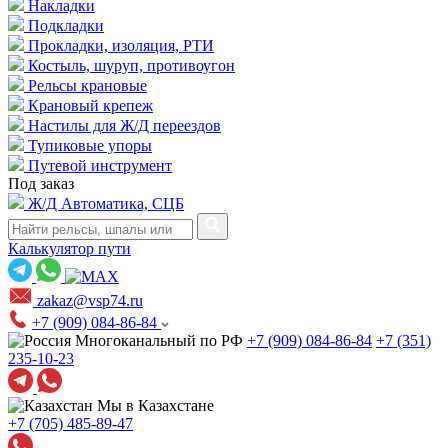
Накладки
Подкладки
Прокладки, изоляция, РТИ
Костыль, шуруп, противоугон
Рельсы крановые
Крановый крепеж
Настилы для Ж/Д переездов
Тупиковые упоры
Путевой инструмент
Под заказ
Ж/Д Автоматика, СЦБ
Калькулятор пути
zakaz@vsp74.ru
+7 (909) 084-86-84
Многоканальный по РФ
+7 (909) 084-86-84
+7 (351)
235-10-23
Мы в Казахстане
+7 (705) 485-89-47