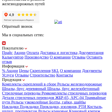
железнодорожных путей
Обратный звонок
Мы в социальных сетях:
Покупателю
Прайс
Акции
Оплата
Доставка и логистика
Документация
Калькулятор
Производство
О компании
Отзывы
Оставить
отзыв
Информация
% Акции
Цены
Скрепления
SKL
О компании
Документы
Услуги
Отзывы
Строительство
Контакты
Продукция
Комплекты скреплений в сборе
Рельсы железнодорожные
Шпалы, брус деревянный
Шпалы, брус железобетонный
Стрелочные переводы
Ремкомплекты стрелочных переводов
Детали стрелочных переводов
ЖБР-65, АРС-04
Трамвайные
пути
Рельсы узкоколейные
Болты, гайки, шайбы
Накладки
Подкладки
Прокладки, изоляция, РТИ
Костыль,
шуруп, противоугон
Рельсы крановые
Крановый крепеж