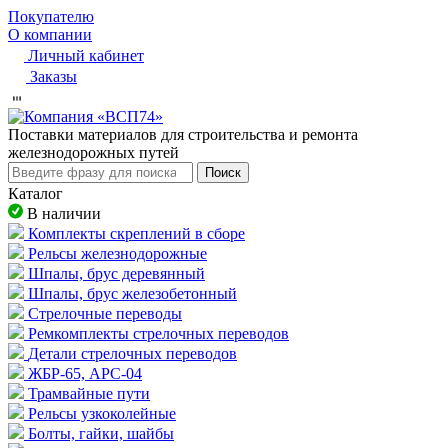
Покупателю
О компании
Личный кабинет
Заказы
Пocтaвки мaтepиaлoв для cтpoитeльcтвa и peмoнтa
жeлeзнoдopoжныx путeй
Поиск
Каталог
В наличии
Комплекты скреплений в сборе
Рельсы железнодорожные
Шпалы, брус деревянный
Шпалы, брус железобетонный
Стрелочные переводы
Ремкомплекты стрелочных переводов
Детали стрелочных переводов
ЖБР-65, АРС-04
Трамвайные пути
Рельсы узкоколейные
Болты, гайки, шайбы