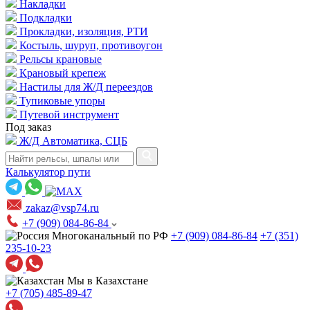
Накладки
Подкладки
Прокладки, изоляция, РТИ
Костыль, шуруп, противоугон
Рельсы крановые
Крановый крепеж
Настилы для Ж/Д переездов
Тупиковые упоры
Путевой инструмент
Под заказ
Ж/Д Автоматика, СЦБ
Калькулятор пути
zakaz@vsp74.ru
+7 (909) 084-86-84
Многоканальный по РФ
+7 (909) 084-86-84
+7 (351)
235-10-23
Мы в Казахстане
+7 (705) 485-89-47