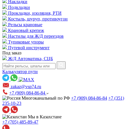
Накладки
Подкладки
Прокладки, изоляция, РТИ
Костыль, шуруп, противоугон
Рельсы крановые
Крановый крепеж
Настилы для Ж/Д переездов
Тупиковые упоры
Путевой инструмент
Под заказ
Ж/Д Автоматика, СЦБ
Калькулятор пути
zakaz@vsp74.ru
+7 (909) 084-86-84
Многоканальный по РФ
+7 (909) 084-86-84
+7 (351)
235-10-23
Мы в Казахстане
+7 (705) 485-89-47