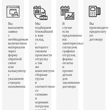
Вы
Мы
В
Вы
высылаете
подбираем
случае
производите
заявку
ближайший
если
предоплату
с
к вам
предложение
по
необходимым
склад,
вас
договору
количеством
с
заинтересовало,
материалов
которого
согласуем
через
сможем
графики
форму
произвести
отгрузок,
обратной
отгрузку
формы
связи
а так
оплаты
или
же
и
калькулятор
комплектуем
прочие
с
сборные
детали
указанием
грузы
для
станции
в
заключения
назначения;
соответствии
договора
со
схемами
и
нормами
погрузки