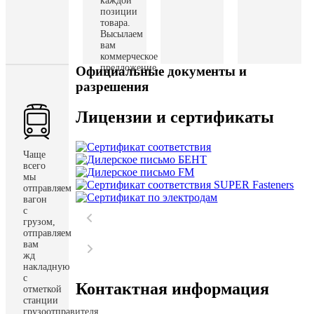
каждой
позиции
товара.
Высылаем
вам
коммерческое
предложение.
Официальные документы и
разрешения
Лицензии и сертификаты
Чаще
всего
мы
отправляем
вагон
с
грузом,
отправляем
вам
жд
накладную
с
Контактная информация
отметкой
станции
грузоотправителя,