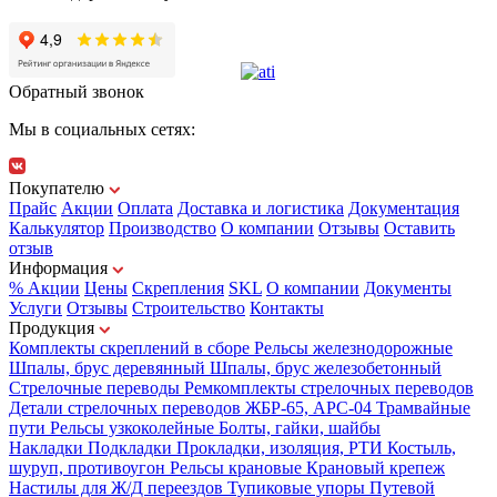
Обратный звонок
Мы в социальных сетях:
Покупателю
Прайс
Акции
Оплата
Доставка и логистика
Документация
Калькулятор
Производство
О компании
Отзывы
Оставить
отзыв
Информация
% Акции
Цены
Скрепления
SKL
О компании
Документы
Услуги
Отзывы
Строительство
Контакты
Продукция
Комплекты скреплений в сборе
Рельсы железнодорожные
Шпалы, брус деревянный
Шпалы, брус железобетонный
Стрелочные переводы
Ремкомплекты стрелочных переводов
Детали стрелочных переводов
ЖБР-65, АРС-04
Трамвайные
пути
Рельсы узкоколейные
Болты, гайки, шайбы
Накладки
Подкладки
Прокладки, изоляция, РТИ
Костыль,
шуруп, противоугон
Рельсы крановые
Крановый крепеж
Настилы для Ж/Д переездов
Тупиковые упоры
Путевой