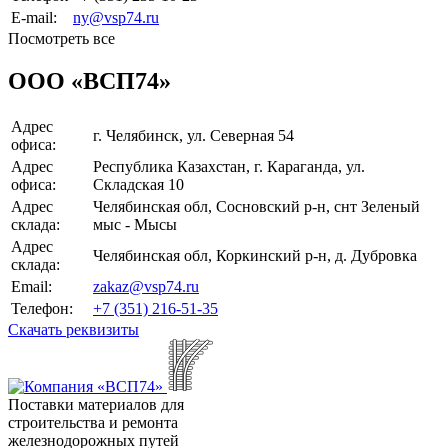
E-mail:
ny@vsp74.ru
Посмотреть все
ООО «ВСП74»
Адрес
г. Челябинск
,
ул. Северная 54
офиса:
Адрес
Республика Казахстан
,
г. Караганда
,
ул.
офиса:
Складская 10
Адрес
Челябинская обл
,
Сосновский р-н, снт Зеленый
склада:
мыс - Мысы
Адрес
Челябинская обл
,
Коркинский р-н, д. Дубровка
склада:
Email:
zakaz@vsp74.ru
Телефон:
+7 (351) 216-51-35
Скачать реквизиты
Поставки материалов для
строительства и ремонта
железнодорожных путей