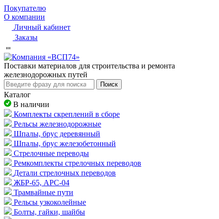
Покупателю
О компании
Личный кабинет
Заказы
Пocтaвки мaтepиaлoв для cтpoитeльcтвa и peмoнтa
жeлeзнoдopoжныx путeй
Поиск
Каталог
В наличии
Комплекты скреплений в сборе
Рельсы железнодорожные
Шпалы, брус деревянный
Шпалы, брус железобетонный
Стрелочные переводы
Ремкомплекты стрелочных переводов
Детали стрелочных переводов
ЖБР-65, АРС-04
Трамвайные пути
Рельсы узкоколейные
Болты, гайки, шайбы