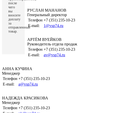
после
чего
РУСЛАН МАНАНОВ
вы
Генеральный директор
вносите
доплату
Телефон
+7 (351) 235-10-23
за
E-mail:
1@vsp74.ru
отправленный
товар.
АРТЁМ ВУЕЙКОВ
Руководитель отдела продаж
Телефон
+7 (351) 235-10-23
E-mail:
av@vsp74.ru
АННА КУЧИНА
Менеджер
Телефон
+7 (351) 235-10-23
E-mail:
a@vsp74.ru
НАДЕЖДА КРАСИКОВА
Менеджер
Телефон
+7 (351) 235-10-23