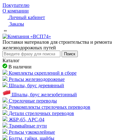
Покупателю
О компании
Личный кабинет
Заказы
Пocтaвки мaтepиaлoв для cтpoитeльcтвa и peмoнтa
жeлeзнoдopoжныx путeй
Поиск
Каталог
В наличии
Комплекты скреплений в сборе
Рельсы железнодорожные
Шпалы, брус деревянный
Шпалы, брус железобетонный
Стрелочные переводы
Ремкомплекты стрелочных переводов
Детали стрелочных переводов
ЖБР-65, АРС-04
Трамвайные пути
Рельсы узкоколейные
Болты, гайки, шайбы