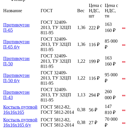
Цена с
Цена с
Название
ГОСТ
Вес
НДС,
НДС,
шт
тн
ГОСТ 32409-
163
Противоугон
2013, ТУ 32ЦП
1,36
222 ₽
П-65
160 ₽
811-95
ГОСТ 32409-
85 000
Противоугон
2013, ТУ 32ЦП
1,36
116 ₽
П-65 б/у
₽
811-95
ГОСТ 32409-
163
Противоугон
2013, ТУ 32ЦП
1,22
199 ₽
П-50
160 ₽
811-95
ГОСТ 32409-
95 000
Противоугон
2013, ТУ 32ЦП
1,22
116 ₽
П-50 б/у
₽
811-95
ГОСТ 32409-
260
Противоугон
2013, ТУ 32ЦП
1,13
294 ₽
П-43
000 ₽
811-95
147
Костыль путевой
ГОСТ 5812-82,
0,38
56 ₽
16х16х165
ГОСТ 5812-2014
810 ₽
70 000
Костыль путевой
ГОСТ 5812-82,
0,38
27 ₽
16х16х165 б/у
ГОСТ 5812-2014
₽