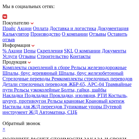
Мы в социальных сетях:
Покупателю
Прайс
Акции
Оплата
Доставка и логистика
Документация
Калькулятор
Производство
О компании
Отзывы
Оставить
отзыв
Информация
% Акции
Цены
Скрепления
SKL
О компании
Документы
Услуги
Отзывы
Строительство
Контакты
Продукция
Комплекты скреплений в сборе
Рельсы железнодорожные
Шпалы, брус деревянный
Шпалы, брус железобетонный
Стрелочные переводы
Ремкомплекты стрелочных переводов
Детали стрелочных переводов
ЖБР-65, АРС-04
Трамвайные
пути
Рельсы узкоколейные
Болты, гайки, шайбы
Накладки
Подкладки
Прокладки, изоляция, РТИ
Костыль,
шуруп, противоугон
Рельсы крановые
Крановый крепеж
Настилы для Ж/Д переездов
Тупиковые упоры
Путевой
инструмент
Ж/Д Автоматика, СЦБ
Карта сайта
Обратный звонок
×