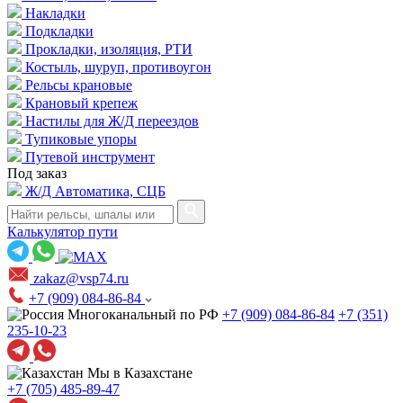
Накладки
Подкладки
Прокладки, изоляция, РТИ
Костыль, шуруп, противоугон
Рельсы крановые
Крановый крепеж
Настилы для Ж/Д переездов
Тупиковые упоры
Путевой инструмент
Под заказ
Ж/Д Автоматика, СЦБ
Калькулятор пути
zakaz@vsp74.ru
+7 (909) 084-86-84
Многоканальный по РФ
+7 (909) 084-86-84
+7 (351)
235-10-23
Мы в Казахстане
+7 (705) 485-89-47