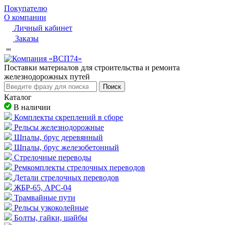
Покупателю
О компании
Личный кабинет
Заказы
Пocтaвки мaтepиaлoв для cтpoитeльcтвa и peмoнтa
жeлeзнoдopoжныx путeй
Поиск
Каталог
В наличии
Комплекты скреплений в сборе
Рельсы железнодорожные
Шпалы, брус деревянный
Шпалы, брус железобетонный
Стрелочные переводы
Ремкомплекты стрелочных переводов
Детали стрелочных переводов
ЖБР-65, АРС-04
Трамвайные пути
Рельсы узкоколейные
Болты, гайки, шайбы