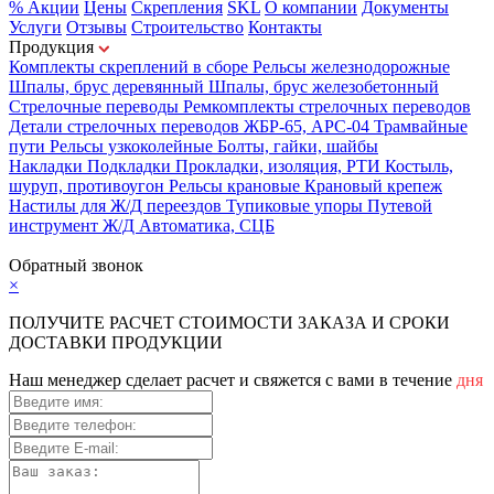
% Акции
Цены
Скрепления
SKL
О компании
Документы
Услуги
Отзывы
Строительство
Контакты
Продукция
Комплекты скреплений в сборе
Рельсы железнодорожные
Шпалы, брус деревянный
Шпалы, брус железобетонный
Стрелочные переводы
Ремкомплекты стрелочных переводов
Детали стрелочных переводов
ЖБР-65, АРС-04
Трамвайные
пути
Рельсы узкоколейные
Болты, гайки, шайбы
Накладки
Подкладки
Прокладки, изоляция, РТИ
Костыль,
шуруп, противоугон
Рельсы крановые
Крановый крепеж
Настилы для Ж/Д переездов
Тупиковые упоры
Путевой
инструмент
Ж/Д Автоматика, СЦБ
Карта сайта
Обратный звонок
×
ПОЛУЧИТЕ РАСЧЕТ СТОИМОСТИ ЗАКАЗА И СРОКИ
ДОСТАВКИ ПРОДУКЦИИ
Наш менеджер сделает расчет и свяжется с вами в течение
дня