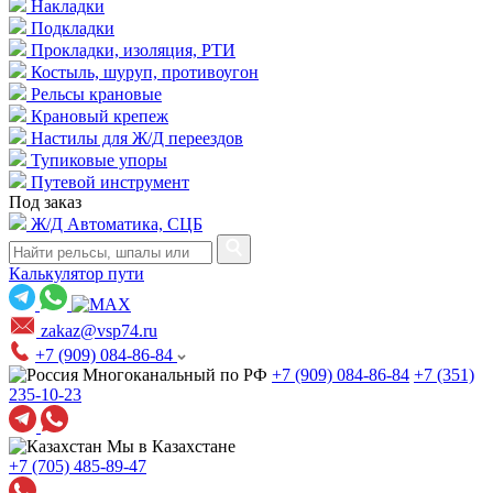
Накладки
Подкладки
Прокладки, изоляция, РТИ
Костыль, шуруп, противоугон
Рельсы крановые
Крановый крепеж
Настилы для Ж/Д переездов
Тупиковые упоры
Путевой инструмент
Под заказ
Ж/Д Автоматика, СЦБ
Калькулятор пути
zakaz@vsp74.ru
+7 (909) 084-86-84
Многоканальный по РФ
+7 (909) 084-86-84
+7 (351)
235-10-23
Мы в Казахстане
+7 (705) 485-89-47