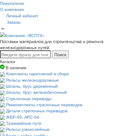
Покупателю
О компании
Личный кабинет
Заказы
Пocтaвки мaтepиaлoв для cтpoитeльcтвa и peмoнтa
жeлeзнoдopoжныx путeй
Поиск
Каталог
В наличии
Комплекты скреплений в сборе
Рельсы железнодорожные
Шпалы, брус деревянный
Шпалы, брус железобетонный
Стрелочные переводы
Ремкомплекты стрелочных переводов
Детали стрелочных переводов
ЖБР-65, АРС-04
Трамвайные пути
Рельсы узкоколейные
Болты, гайки, шайбы