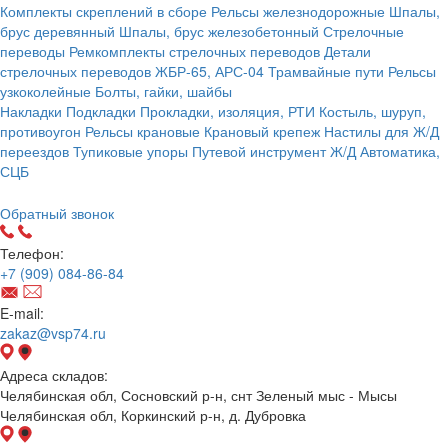
Комплекты скреплений в сборе
Рельсы железнодорожные
Шпалы,
брус деревянный
Шпалы, брус железобетонный
Стрелочные
переводы
Ремкомплекты стрелочных переводов
Детали
стрелочных переводов
ЖБР-65, АРС-04
Трамвайные пути
Рельсы
узкоколейные
Болты, гайки, шайбы
Накладки
Подкладки
Прокладки, изоляция, РТИ
Костыль, шуруп,
противоугон
Рельсы крановые
Крановый крепеж
Настилы для Ж/Д
переездов
Тупиковые упоры
Путевой инструмент
Ж/Д Автоматика,
СЦБ
Карта сайта
Обратный звонок
Телефон:
+7 (909) 084-86-84
E-mail:
zakaz@vsp74.ru
Адреса складов:
Челябинская обл, Сосновский р-н, снт Зеленый мыс - Мысы
Челябинская обл, Коркинский р-н, д. Дубровка