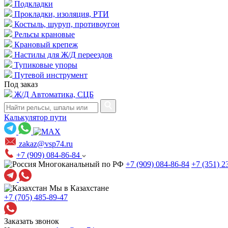
Подкладки
Прокладки, изоляция, РТИ
Костыль, шуруп, противоугон
Рельсы крановые
Крановый крепеж
Настилы для Ж/Д переездов
Тупиковые упоры
Путевой инструмент
Под заказ
Ж/Д Автоматика, СЦБ
Калькулятор пути
zakaz@vsp74.ru
+7 (909) 084-86-84
Многоканальный по РФ
+7 (909) 084-86-84
+7 (351) 2
Мы в Казахстане
+7 (705) 485-89-47
Заказать звонок