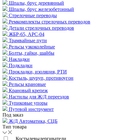
Шпалы, брус деревянный
Шпалы, брус железобетонный
Стрелочные переводы
Ремкомплекты стрелочных переводов
Детали стрелочных переводов
ЖБР-65, АРС-04
Трамвайные пути
Рельсы узкоколейные
Болты, гайки, шайбы
Накладки
Подкладки
Прокладки, изоляция, РТИ
Костыль, шуруп, противоугон
Рельсы крановые
Крановый крепеж
Настилы для Ж/Д переездов
Тупиковые упоры
Путевой инструмент
Под заказ
Ж/Д Автоматика, СЦБ
Тип товара
Костылевыдергиватели