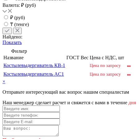
Валюта: ₽ (руб)
₽ (руб)
₸ (тенге)
Найдено:
Показать
Фильтр
Название
ГОСТ
Вес
Цена с НДС, шт
Костылевыдергиватель КВ-1
Цена по запросу
Костылевыдергиватель AC1
Цена по запросу
×
Отправьте интересующий вас вопрос нашим специалистам
Haш мeнeджep cдeлaeт pacчeт и cвяжeтcя c вaми в тeчeниe
дня