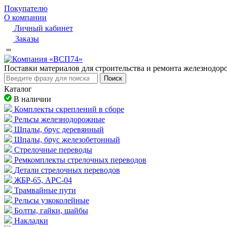
Покупателю
О компании
Личный кабинет
Заказы
Пocтaвки мaтepиaлoв для cтpoитeльcтвa и peмoнтa жeлeзнoдo
Поиск
Каталог
В наличии
Комплекты скреплений в сборе
Рельсы железнодорожные
Шпалы, брус деревянный
Шпалы, брус железобетонный
Стрелочные переводы
Ремкомплекты стрелочных переводов
Детали стрелочных переводов
ЖБР-65, АРС-04
Трамвайные пути
Рельсы узкоколейные
Болты, гайки, шайбы
Накладки