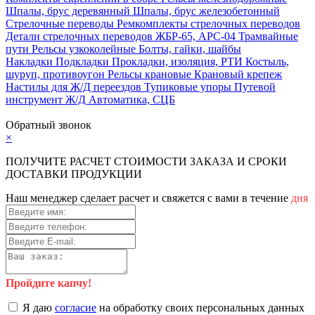
Шпалы, брус деревянный
Шпалы, брус железобетонный
Стрелочные переводы
Ремкомплекты стрелочных переводов
Детали стрелочных переводов
ЖБР-65, АРС-04
Трамвайные
пути
Рельсы узкоколейные
Болты, гайки, шайбы
Накладки
Подкладки
Прокладки, изоляция, РТИ
Костыль,
шуруп, противоугон
Рельсы крановые
Крановый крепеж
Настилы для Ж/Д переездов
Тупиковые упоры
Путевой
инструмент
Ж/Д Автоматика, СЦБ
Карта сайта
Обратный звонок
×
ПОЛУЧИТЕ РАСЧЕТ СТОИМОСТИ ЗАКАЗА И СРОКИ
ДОСТАВКИ ПРОДУКЦИИ
Наш менеджер сделает расчет и свяжется с вами в течение
дня
Пройдите капчу!
Я даю
согласие
на обработку своих персональных данных