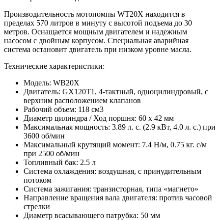
Производительность мотопомпы WT20X находится в
пределах 570 литров в минуту с высотой подъема до 30
метров. Оснащается мощным двигателем и надежным
насосом с двойным корпусом. Специальная аварийная
система остановит двигатель при низком уровне масла.
Технические характеристики:
Модель: WB20X
Двигатель: GX120T1, 4-тактный, одноцилиндровый, с
верхним расположением клапанов
Рабочий объем: 118 см3
Диаметр цилиндра / Ход поршня: 60 х 42 мм
Максимальная мощность: 3.89 л. с. (2.9 кВт, 4.0 л. с.) при
3600 об/мин
Максимальный крутящий момент: 7.4 Н/м, 0.75 кг. с/м
при 2500 об/мин
Топливный бак: 2.5 л
Система охлаждения: воздушная, с принудительным
потоком
Система зажигания: транзисторная, типа «магнето»
Направление вращения вала двигателя: против часовой
стрелки
Диаметр всасывающего патрубка: 50 мм