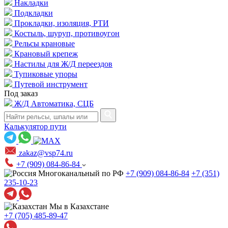
Накладки
Подкладки
Прокладки, изоляция, РТИ
Костыль, шуруп, противоугон
Рельсы крановые
Крановый крепеж
Настилы для Ж/Д переездов
Тупиковые упоры
Путевой инструмент
Под заказ
Ж/Д Автоматика, СЦБ
Калькулятор пути
zakaz@vsp74.ru
+7 (909) 084-86-84
Многоканальный по РФ
+7 (909) 084-86-84
+7 (351)
235-10-23
Мы в Казахстане
+7 (705) 485-89-47