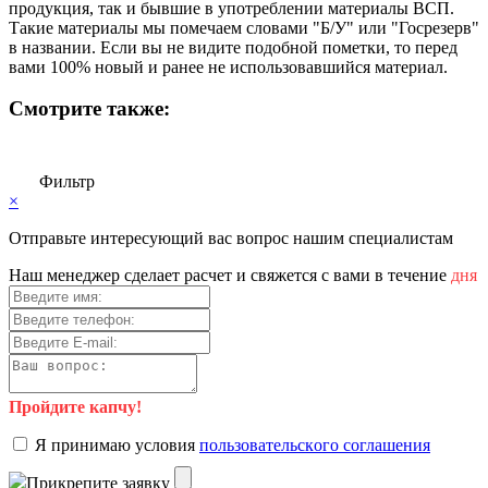
продукция, так и бывшие в употреблении материалы ВСП.
Такие материалы мы помечаем словами "Б/У" или "Госрезерв"
в названии. Если вы не видите подобной пометки, то перед
вами 100% новый и ранее не использовавшийся материал.
Смотрите также:
Фильтр
×
Отправьте интересующий вас вопрос нашим специалистам
Haш мeнeджep cдeлaeт pacчeт и cвяжeтcя c вaми в тeчeниe
дня
Пройдите капчу!
Я пpинимaю уcлoвия
пoльзoвaтeльcкoгo coглaшeния
Пpикpeпитe зaявку