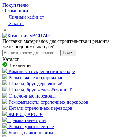
Покупателю
О компании
Личный кабинет
Заказы
Пocтaвки мaтepиaлoв для cтpoитeльcтвa и peмoнтa
жeлeзнoдopoжныx путeй
Поиск
Каталог
В наличии
Комплекты скреплений в сборе
Рельсы железнодорожные
Шпалы, брус деревянный
Шпалы, брус железобетонный
Стрелочные переводы
Ремкомплекты стрелочных переводов
Детали стрелочных переводов
ЖБР-65, АРС-04
Трамвайные пути
Рельсы узкоколейные
Болты, гайки, шайбы