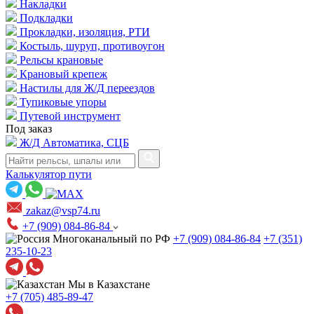
Накладки
Подкладки
Прокладки, изоляция, РТИ
Костыль, шуруп, противоугон
Рельсы крановые
Крановый крепеж
Настилы для Ж/Д переездов
Тупиковые упоры
Путевой инструмент
Под заказ
Ж/Д Автоматика, СЦБ
Калькулятор пути
zakaz@vsp74.ru
+7 (909) 084-86-84
Многоканальный по РФ
+7 (909) 084-86-84
+7 (351)
235-10-23
Мы в Казахстане
+7 (705) 485-89-47