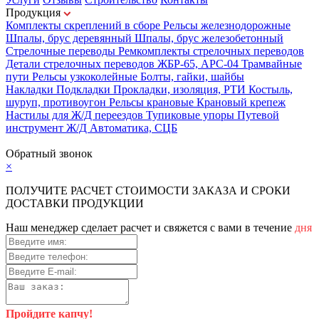
Продукция
Комплекты скреплений в сборе
Рельсы железнодорожные
Шпалы, брус деревянный
Шпалы, брус железобетонный
Стрелочные переводы
Ремкомплекты стрелочных переводов
Детали стрелочных переводов
ЖБР-65, АРС-04
Трамвайные
пути
Рельсы узкоколейные
Болты, гайки, шайбы
Накладки
Подкладки
Прокладки, изоляция, РТИ
Костыль,
шуруп, противоугон
Рельсы крановые
Крановый крепеж
Настилы для Ж/Д переездов
Тупиковые упоры
Путевой
инструмент
Ж/Д Автоматика, СЦБ
Карта сайта
Обратный звонок
×
ПОЛУЧИТЕ РАСЧЕТ СТОИМОСТИ ЗАКАЗА И СРОКИ
ДОСТАВКИ ПРОДУКЦИИ
Наш менеджер сделает расчет и свяжется с вами в течение
дня
Пройдите капчу!