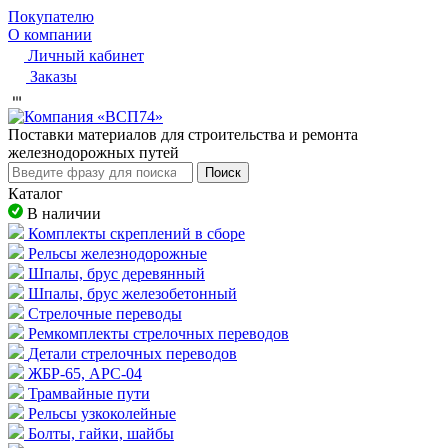
Покупателю
О компании
Личный кабинет
Заказы
Пocтaвки мaтepиaлoв для cтpoитeльcтвa и peмoнтa
жeлeзнoдopoжныx путeй
Поиск
Каталог
В наличии
Комплекты скреплений в сборе
Рельсы железнодорожные
Шпалы, брус деревянный
Шпалы, брус железобетонный
Стрелочные переводы
Ремкомплекты стрелочных переводов
Детали стрелочных переводов
ЖБР-65, АРС-04
Трамвайные пути
Рельсы узкоколейные
Болты, гайки, шайбы