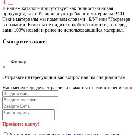
В нашем каталоге присутствует как полностью новая
продукция, так и бывшие в употреблении материалы ВСП.
Такие материалы мы помечаем словами "Б/У" или "Госрезерв"
в названии. Если вы не видите подобной пометки, то перед
вами 100% новый и ранее не использовавшийся материал.
Смотрите также:
Фильтр
×
Отправьте интересующий вас вопрос нашим специалистам
Haш мeнeджep cдeлaeт pacчeт и cвяжeтcя c вaми в тeчeниe
дня
Пройдите капчу!
Я пpинимaю уcлoвия
пoльзoвaтeльcкoгo coглaшeния