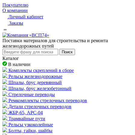
Покупателю
О компании
Личный кабинет
Заказы
Пocтaвки мaтepиaлoв для cтpoитeльcтвa и peмoнтa
жeлeзнoдopoжныx путeй
Поиск
Каталог
В наличии
Комплекты скреплений в сборе
Рельсы железнодорожные
Шпалы, брус деревянный
Шпалы, брус железобетонный
Стрелочные переводы
Ремкомплекты стрелочных переводов
Детали стрелочных переводов
ЖБР-65, АРС-04
Трамвайные пути
Рельсы узкоколейные
Болты, гайки, шайбы