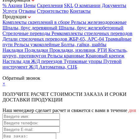
% Акции
Цены
Скрепления
SKL
О компании
Документы
Услуги
Отзывы
Строительство
Контакты
Продукция
Комплекты скреплений в сборе
Рельсы железнодорожные
Шпалы, брус деревянный
Шпалы, брус железобетонный
Стрелочные переводы
Ремкомплекты стрелочных переводов
Детали стрелочных переводов
ЖБР-65, АРС-04
Трамвайные
пути
Рельсы узкоколейные
Болты, гайки, шайбы
Накладки
Подкладки
Прокладки, изоляция, РТИ
Костыль,
шуруп, противоугон
Рельсы крановые
Крановый крепеж
Настилы для Ж/Д переездов
Тупиковые упоры
Путевой
инструмент
Ж/Д Автоматика, СЦБ
Карта сайта
Обратный звонок
×
ПОЛУЧИТЕ РАСЧЕТ СТОИМОСТИ ЗАКАЗА И СРОКИ
ДОСТАВКИ ПРОДУКЦИИ
Наш менеджер сделает расчет и свяжется с вами в течение
дня