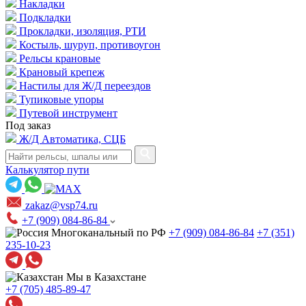
Накладки
Подкладки
Прокладки, изоляция, РТИ
Костыль, шуруп, противоугон
Рельсы крановые
Крановый крепеж
Настилы для Ж/Д переездов
Тупиковые упоры
Путевой инструмент
Под заказ
Ж/Д Автоматика, СЦБ
Калькулятор пути
zakaz@vsp74.ru
+7 (909) 084-86-84
Многоканальный по РФ
+7 (909) 084-86-84
+7 (351)
235-10-23
Мы в Казахстане
+7 (705) 485-89-47