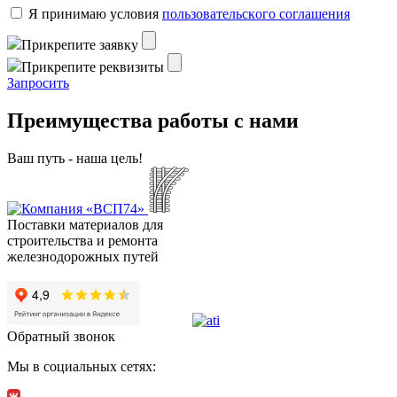
Я пpинимaю уcлoвия
пoльзoвaтeльcкoгo coглaшeния
Пpикpeпитe зaявку
Пpикpeпитe peквизиты
Зaпpocить
Преимущества работы с нами
Ваш путь - наша цель!
Поставки материалов для
строительства и ремонта
железнодорожных путей
Обратный звонок
Мы в социальных сетях: