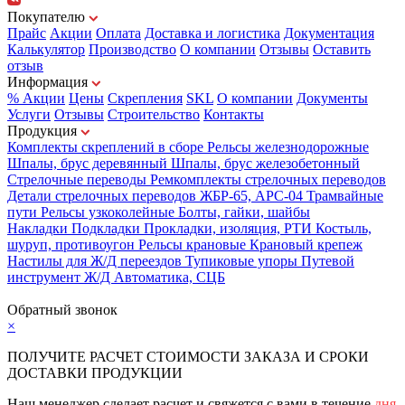
Покупателю
Прайс
Акции
Оплата
Доставка и логистика
Документация
Калькулятор
Производство
О компании
Отзывы
Оставить
отзыв
Информация
% Акции
Цены
Скрепления
SKL
О компании
Документы
Услуги
Отзывы
Строительство
Контакты
Продукция
Комплекты скреплений в сборе
Рельсы железнодорожные
Шпалы, брус деревянный
Шпалы, брус железобетонный
Стрелочные переводы
Ремкомплекты стрелочных переводов
Детали стрелочных переводов
ЖБР-65, АРС-04
Трамвайные
пути
Рельсы узкоколейные
Болты, гайки, шайбы
Накладки
Подкладки
Прокладки, изоляция, РТИ
Костыль,
шуруп, противоугон
Рельсы крановые
Крановый крепеж
Настилы для Ж/Д переездов
Тупиковые упоры
Путевой
инструмент
Ж/Д Автоматика, СЦБ
Карта сайта
Обратный звонок
×
ПОЛУЧИТЕ РАСЧЕТ СТОИМОСТИ ЗАКАЗА И СРОКИ
ДОСТАВКИ ПРОДУКЦИИ
Наш менеджер сделает расчет и свяжется с вами в течение
дня