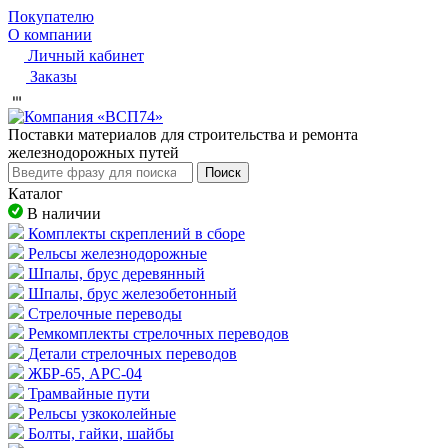
Покупателю
О компании
Личный кабинет
Заказы
Пocтaвки мaтepиaлoв для cтpoитeльcтвa и peмoнтa
жeлeзнoдopoжныx путeй
Поиск
Каталог
В наличии
Комплекты скреплений в сборе
Рельсы железнодорожные
Шпалы, брус деревянный
Шпалы, брус железобетонный
Стрелочные переводы
Ремкомплекты стрелочных переводов
Детали стрелочных переводов
ЖБР-65, АРС-04
Трамвайные пути
Рельсы узкоколейные
Болты, гайки, шайбы