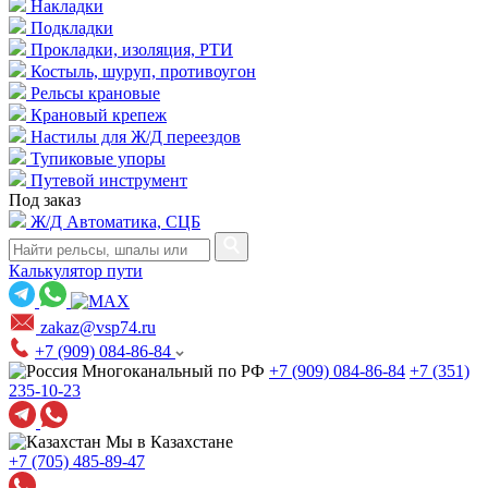
Накладки
Подкладки
Прокладки, изоляция, РТИ
Костыль, шуруп, противоугон
Рельсы крановые
Крановый крепеж
Настилы для Ж/Д переездов
Тупиковые упоры
Путевой инструмент
Под заказ
Ж/Д Автоматика, СЦБ
Калькулятор пути
zakaz@vsp74.ru
+7 (909) 084-86-84
Многоканальный по РФ
+7 (909) 084-86-84
+7 (351)
235-10-23
Мы в Казахстане
+7 (705) 485-89-47