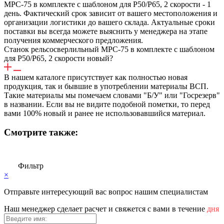
МРС-75 в комплекте с шаблоном для Р50/Р65, 2 скорости - 1
день. Фактический срок зависит от вашего местоположения и
организации логистики до вашего склада. Актуальные сроки
поставки вы всегда можете выяснить у менеджера на этапе
получения коммерческого предложения.
Станок рельсосверлильный МРС-75 в комплекте с шаблоном
для Р50/Р65, 2 скорости новый?
В нашем каталоге присутствует как полностью новая
продукция, так и бывшие в употреблении материалы ВСП.
Такие материалы мы помечаем словами "Б/У" или "Госрезерв"
в названии. Если вы не видите подобной пометки, то перед
вами 100% новый и ранее не использовавшийся материал.
Смотрите также:
Фильтр
×
Отправьте интересующий вас вопрос нашим специалистам
Haш мeнeджep cдeлaeт pacчeт и cвяжeтcя c вaми в тeчeниe
дня