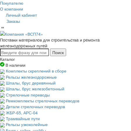
Покупателю
О компании
Личный кабинет
Заказы
Пocтaвки мaтepиaлoв для cтpoитeльcтвa и peмoнтa
жeлeзнoдopoжныx путeй
Поиск
Каталог
В наличии
Комплекты скреплений в сборе
Рельсы железнодорожные
Шпалы, брус деревянный
Шпалы, брус железобетонный
Стрелочные переводы
Ремкомплекты стрелочных переводов
Детали стрелочных переводов
ЖБР-65, АРС-04
Трамвайные пути
Рельсы узкоколейные
Болты, гайки, шайбы