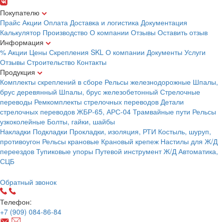
Покупателю
Прайс
Акции
Оплата
Доставка и логистика
Документация
Калькулятор
Производство
О компании
Отзывы
Оставить отзыв
Информация
% Акции
Цены
Скрепления
SKL
О компании
Документы
Услуги
Отзывы
Строительство
Контакты
Продукция
Комплекты скреплений в сборе
Рельсы железнодорожные
Шпалы,
брус деревянный
Шпалы, брус железобетонный
Стрелочные
переводы
Ремкомплекты стрелочных переводов
Детали
стрелочных переводов
ЖБР-65, АРС-04
Трамвайные пути
Рельсы
узкоколейные
Болты, гайки, шайбы
Накладки
Подкладки
Прокладки, изоляция, РТИ
Костыль, шуруп,
противоугон
Рельсы крановые
Крановый крепеж
Настилы для Ж/Д
переездов
Тупиковые упоры
Путевой инструмент
Ж/Д Автоматика,
СЦБ
Карта сайта
Обратный звонок
Телефон:
+7 (909) 084-86-84