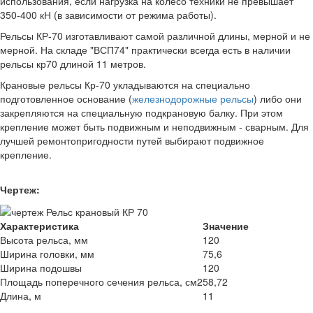
использования, если нагрузка на колесо техники не превышает
350-400 кН (в зависимости от режима работы).
Рельсы КР-70 изготавливают самой различной длины, мерной и не
мерной. На складе "ВСП74" практически всегда есть в наличии
рельсы кр70 длиной 11 метров.
Крановые рельсы Кр-70 укладываются на специально
подготовленное основание (
железнодорожные рельсы
) либо они
закрепляются на специальную подкрановую балку. При этом
крепление может быть подвижным и неподвижным - сварным. Для
лучшей ремонтопригодности путей выбирают подвижное
крепление.
Чертеж:
Характеристика
Значение
Высота рельса, мм
120
Ширина головки, мм
75,6
Ширина подошвы
120
Площадь поперечного сечения рельса, см2
58,72
Длина, м
11