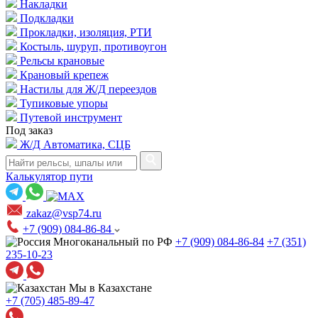
Накладки
Подкладки
Прокладки, изоляция, РТИ
Костыль, шуруп, противоугон
Рельсы крановые
Крановый крепеж
Настилы для Ж/Д переездов
Тупиковые упоры
Путевой инструмент
Под заказ
Ж/Д Автоматика, СЦБ
Калькулятор пути
zakaz@vsp74.ru
+7 (909) 084-86-84
Многоканальный по РФ
+7 (909) 084-86-84
+7 (351)
235-10-23
Мы в Казахстане
+7 (705) 485-89-47