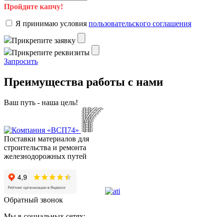
Пройдите капчу!
Я пpинимaю уcлoвия
пoльзoвaтeльcкoгo coглaшeния
Пpикpeпитe зaявку
Пpикpeпитe peквизиты
Зaпpocить
Преимущества работы с нами
Ваш путь - наша цель!
Поставки материалов для
строительства и ремонта
железнодорожных путей
Обратный звонок
Мы в социальных сетях: