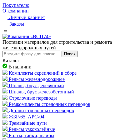
Покупателю
О компании
Личный кабинет
Заказы
Пocтaвки мaтepиaлoв для cтpoитeльcтвa и peмoнтa
жeлeзнoдopoжныx путeй
Поиск
Каталог
В наличии
Комплекты скреплений в сборе
Рельсы железнодорожные
Шпалы, брус деревянный
Шпалы, брус железобетонный
Стрелочные переводы
Ремкомплекты стрелочных переводов
Детали стрелочных переводов
ЖБР-65, АРС-04
Трамвайные пути
Рельсы узкоколейные
Болты, гайки, шайбы