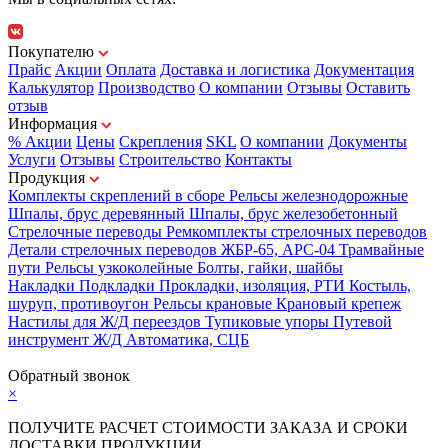
Покупателю
Прайс
Акции
Оплата
Доставка и логистика
Документация
Калькулятор
Производство
О компании
Отзывы
Оставить
отзыв
Информация
% Акции
Цены
Скрепления
SKL
О компании
Документы
Услуги
Отзывы
Строительство
Контакты
Продукция
Комплекты скреплений в сборе
Рельсы железнодорожные
Шпалы, брус деревянный
Шпалы, брус железобетонный
Стрелочные переводы
Ремкомплекты стрелочных переводов
Детали стрелочных переводов
ЖБР-65, АРС-04
Трамвайные
пути
Рельсы узкоколейные
Болты, гайки, шайбы
Накладки
Подкладки
Прокладки, изоляция, РТИ
Костыль,
шуруп, противоугон
Рельсы крановые
Крановый крепеж
Настилы для Ж/Д переездов
Тупиковые упоры
Путевой
инструмент
Ж/Д Автоматика, СЦБ
Карта сайта
Обратный звонок
×
ПОЛУЧИТЕ РАСЧЕТ СТОИМОСТИ ЗАКАЗА И СРОКИ
ДОСТАВКИ ПРОДУКЦИИ