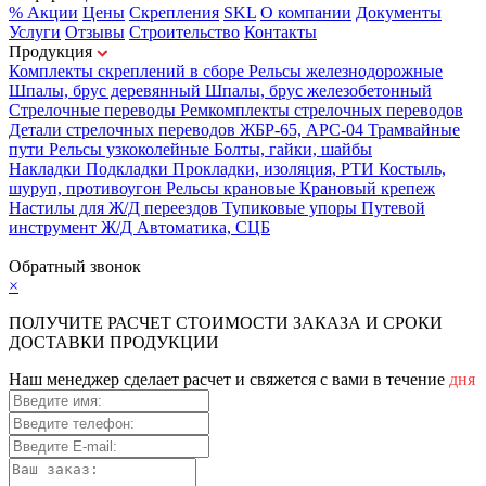
% Акции
Цены
Скрепления
SKL
О компании
Документы
Услуги
Отзывы
Строительство
Контакты
Продукция
Комплекты скреплений в сборе
Рельсы железнодорожные
Шпалы, брус деревянный
Шпалы, брус железобетонный
Стрелочные переводы
Ремкомплекты стрелочных переводов
Детали стрелочных переводов
ЖБР-65, АРС-04
Трамвайные
пути
Рельсы узкоколейные
Болты, гайки, шайбы
Накладки
Подкладки
Прокладки, изоляция, РТИ
Костыль,
шуруп, противоугон
Рельсы крановые
Крановый крепеж
Настилы для Ж/Д переездов
Тупиковые упоры
Путевой
инструмент
Ж/Д Автоматика, СЦБ
Карта сайта
Обратный звонок
×
ПОЛУЧИТЕ РАСЧЕТ СТОИМОСТИ ЗАКАЗА И СРОКИ
ДОСТАВКИ ПРОДУКЦИИ
Наш менеджер сделает расчет и свяжется с вами в течение
дня