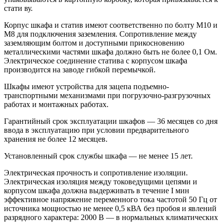
ста­ти ву.
Корпус шкафа и статив имеют соответственно по болту М10 и
М8 для подключения заземления. Сопротивление между
заземляю­щим болтом и доступными прикосновению
металлическими частями шкафа должно быть не более 0,1 Ом.
Электрическое соединение ста­тива с корпусом шкафа
производится на заводе гибкой перемычкой.
Шкафы имеют устройства для зацепа подъемно-
транспортными механизмами при погрузочно-разгрузочных
работах и монтажных работах.
Гарантийный срок эксплуатации шкафов — 36 месяцев со дня
ввода в эксплуатацию при условии предварительного
хранения не более 12 месяцев.
Установленный срок службы шкафа — не менее 15 лет.
Электрическая прочность и сопротивление изоляции.
Электриче­ская изоляция между токоведущими цепями и
корпусом шкафа должна выдерживать в течение I мин
эффективное напряжение пе­ременного тока частотой 50 Гц от
источника мощностью не менее 0,5 кВА без пробоя и явлений
разрядного характера: 2000 В — в нор­мальных климатических