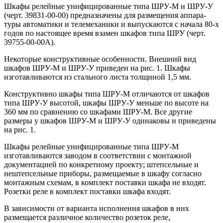
Шкафы релейные унифицированные типа ШРУ-М и ШРУ-У
(черт. 39831-00-00) предназначены для размещения аппара­
туры автоматики и телемеханики и выпускаются с начала 80-х
годов по настоящее время взамен шкафов типа ШРУ (черт.
39755-00-00А).
Некоторые конструктивные особенности. Внешний вид
шкафов ШРУ-М и ШРУ-У приведен на рис. 1. Шкафы
изготавливаются из стального листа толщиной 1,5 мм.
Конструктивно шкафы типа ШРУ-М отличаются от шкафов
типа ШРУ-У высотой, шкафы ШРУ-У меньше по высоте на
360 мм по сравнению со шкафами ШРУ-М. Все другие
размеры у шкафов ШРУ-М и ШРУ-У одинаковы и приведены
на рис. 1.
Шкафы релейные унифицированные типа ШРУ-М
изготавлива­ются заводом в соответствии с монтажной
документацией по кон­кретному проекту; штепсельные и
нештепсельные приборы, разме­щаемые в шкафу согласно
монтажным схемам, в комплект поставки шкафа не входят.
Розетки реле в комплект поставки шкафа входят.
В зависимости от варианта исполнения шкафов в них
размещает­ся различное количество розеток реле,