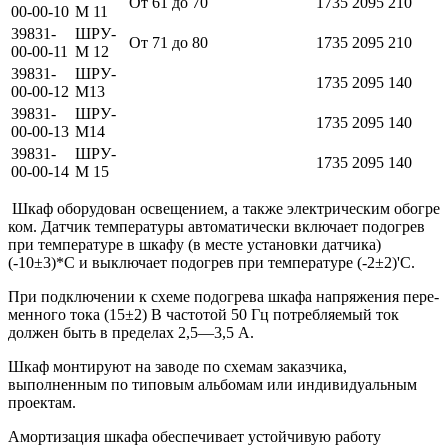
От 61 до 70
1735
2095
210
00-00-10
М 11
39831-
ШРУ-
От 71 до 80
1735
2095
210
00-00-11
М 12
39831-
ШРУ-
1735
2095
140
00-00-12
М13
39831-
ШРУ-
1735
2095
140
00-00-13
М14
39831-
ШРУ-
1735
2095
140
00-00-14
М 15
Шкаф оборудован освещением, а также электрическим обогре
ком. Датчик температуры автоматически включает подогрев
при тем­пературе в шкафу (в месте установки датчика)
(-10±3)*С и выклю­чает подогрев при температуре (-2±2)'С.
При подключении к схеме подогрева шкафа напряжения пере­
менного тока (15±2) В частотой 50 Гц потребляемый ток
должен быть в пределах 2,5—3,5 А.
Шкаф монтируют на заводе по схемам заказчика,
выполненным по типовым альбомам или индивидуальным
проектам.
Амортизация шкафа обеспечивает устойчивую работу