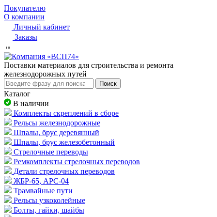
Покупателю
О компании
Личный кабинет
Заказы
Пocтaвки мaтepиaлoв для cтpoитeльcтвa и peмoнтa
жeлeзнoдopoжныx путeй
Поиск
Каталог
В наличии
Комплекты скреплений в сборе
Рельсы железнодорожные
Шпалы, брус деревянный
Шпалы, брус железобетонный
Стрелочные переводы
Ремкомплекты стрелочных переводов
Детали стрелочных переводов
ЖБР-65, АРС-04
Трамвайные пути
Рельсы узкоколейные
Болты, гайки, шайбы