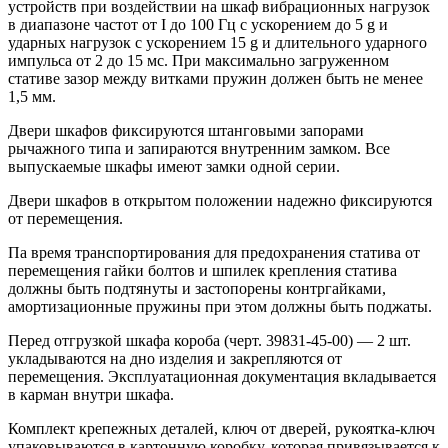
устройств при воздействии на шкаф вибрационных нагрузок
в диапазоне час­тот от I до 100 Гц с ускорением до 5 g и
ударных нагрузок с ускоре­нием 15 g и длительного ударного
импульса от 2 до 15 мс. При мак­симально загруженном
стативе зазор между витками пружин должен быть не менее
1,5 мм.
Двери шкафов фиксируются штанговыми запорами
рычажного типа и запираются внутренним замком. Все
выпускаемые шкафы имеют замки одной серии.
Двери шкафов в открытом положении надежно фиксируются
от перемещения.
Па время транспортирования для предохранения статива от
пере­мещения гайки болтов и шпилек крепления статива
должны быть подтянуты и застопорены контргайками,
амортизационные пружины при этом должны быть поджаты.
Перед отгрузкой шкафа короба (черт. 39831-45-00) — 2 шт.
укла­дываются на дно изделия и закрепляются от
перемещения. Эксплуа­тационная документация вкладывается
в карман внутри шкафа.
Комплект крепежных деталей, ключ от дверей, рукоятка-ключ
упаковываются в картонную коробку, которая привязывается к