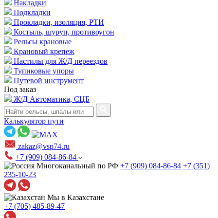
Накладки
Подкладки
Прокладки, изоляция, РТИ
Костыль, шуруп, противоугон
Рельсы крановые
Крановый крепеж
Настилы для Ж/Д переездов
Тупиковые упоры
Путевой инструмент
Под заказ
Ж/Д Автоматика, СЦБ
Калькулятор пути
zakaz@vsp74.ru
+7 (909) 084-86-84
Многоканальный по РФ
+7 (909) 084-86-84
+7 (351)
235-10-23
Мы в Казахстане
+7 (705) 485-89-47