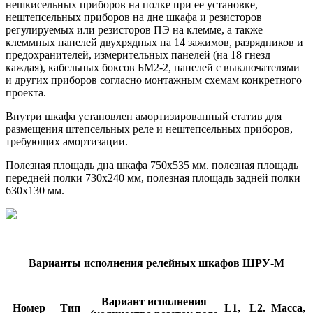
нешкисельных приборов на полке при ее установке,
нештепсельных приборов на дне шкафа и резисторов
регулируемых или резисторов ПЭ на клемме, а также
клеммных панелей двухрядных на 14 зажимов, разрядников и
предо­хранителей, измерительных панелей (на 18 гнезд
каждая), кабельных боксов БМ2-2, панелей с выключателями
и других приборов соглас­но монтажным схемам конкретного
проекта.
Внутри шкафа установлен амортизированный статив для
разме­щения штепсельных реле и нештепсельных приборов,
требующих амортизации.
Полезная площадь дна шкафа 750x535 мм. полезная площадь
пе­редней полки 730x240 мм, полезная площадь задней полки
630x130 мм.
Варианты исполнения релейных шкафов ШРУ-М
Вариант исполнения
Номер
Тип
L1,
L2.
Масса,