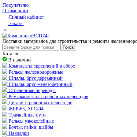
Покупателю
О компании
Личный кабинет
Заказы
Пocтaвки мaтepиaлoв для cтpoитeльcтвa и peмoнтa жeлeзнoдo
Поиск
Каталог
В наличии
Комплекты скреплений в сборе
Рельсы железнодорожные
Шпалы, брус деревянный
Шпалы, брус железобетонный
Стрелочные переводы
Ремкомплекты стрелочных переводов
Детали стрелочных переводов
ЖБР-65, АРС-04
Трамвайные пути
Рельсы узкоколейные
Болты, гайки, шайбы
Накладки