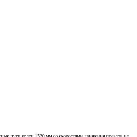
жные пути колеи 1520 мм со скоростями движения поездов не