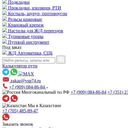
Подкладки
Прокладки, изоляция, РТИ
Костыль, шуруп, противоугон
Рельсы крановые
Крановый крепеж
Настилы для Ж/Д переездов
Тупиковые упоры
Путевой инструмент
Под заказ
Ж/Д Автоматика, СЦБ
Калькулятор пути
zakaz@vsp74.ru
+7 (909) 084-86-84
Многоканальный по РФ
+7 (909) 084-86-84
+7 (351) 2
Мы в Казахстане
+7 (705) 485-89-47
Заказать звонок