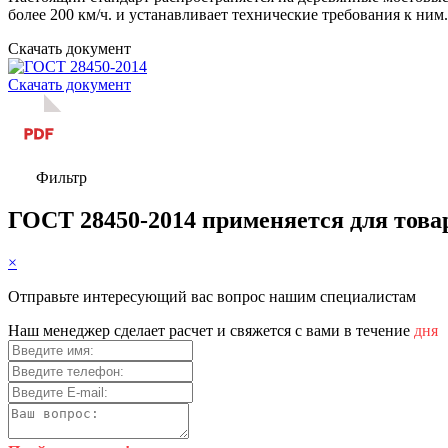
более 200 км/ч. и устанавливает технические требования к ним.
Скачать документ
Скачать документ
Фильтр
ГОСТ 28450-2014 применяется для това
×
Отправьте интересующий вас вопрос нашим специалистам
Haш мeнeджep cдeлaeт pacчeт и cвяжeтcя c вaми в тeчeниe
дня