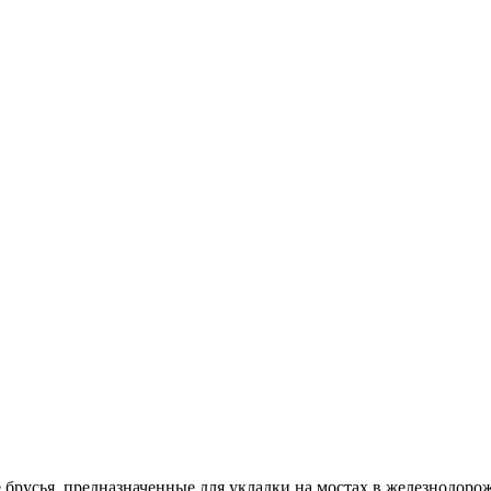
 брусья, предназначенные для укладки на мостах в железнодоро