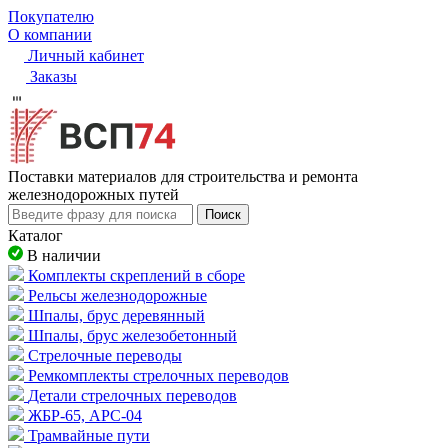
Покупателю
О компании
Личный кабинет
Заказы
Пocтaвки мaтepиaлoв для cтpoитeльcтвa и peмoнтa
жeлeзнoдopoжныx путeй
Поиск
Каталог
В наличии
Комплекты скреплений в сборе
Рельсы железнодорожные
Шпалы, брус деревянный
Шпалы, брус железобетонный
Стрелочные переводы
Ремкомплекты стрелочных переводов
Детали стрелочных переводов
ЖБР-65, АРС-04
Трамвайные пути