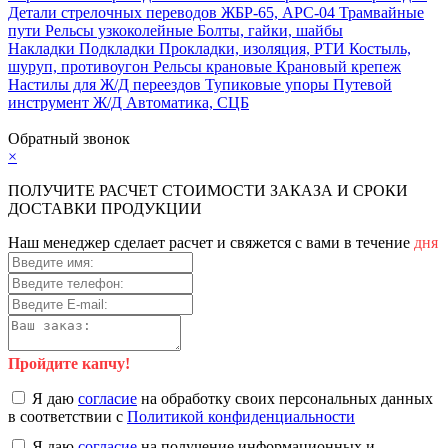
Детали стрелочных переводов
ЖБР-65, АРС-04
Трамвайные
пути
Рельсы узкоколейные
Болты, гайки, шайбы
Накладки
Подкладки
Прокладки, изоляция, РТИ
Костыль,
шуруп, противоугон
Рельсы крановые
Крановый крепеж
Настилы для Ж/Д переездов
Тупиковые упоры
Путевой
инструмент
Ж/Д Автоматика, СЦБ
Карта сайта
Обратный звонок
×
ПОЛУЧИТЕ РАСЧЕТ СТОИМОСТИ ЗАКАЗА И СРОКИ
ДОСТАВКИ ПРОДУКЦИИ
Наш менеджер сделает расчет и свяжется с вами в течение
дня
Пройдите капчу!
Я даю
согласие
на обработку своих персональных данных
в соответствии с
Политикой конфиденциальности
Я даю
согласие
на получение информационных и