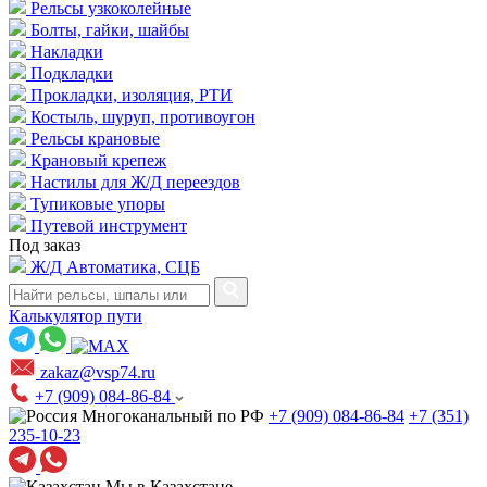
Рельсы узкоколейные
Болты, гайки, шайбы
Накладки
Подкладки
Прокладки, изоляция, РТИ
Костыль, шуруп, противоугон
Рельсы крановые
Крановый крепеж
Настилы для Ж/Д переездов
Тупиковые упоры
Путевой инструмент
Под заказ
Ж/Д Автоматика, СЦБ
Калькулятор пути
zakaz@vsp74.ru
+7 (909) 084-86-84
Многоканальный по РФ
+7 (909) 084-86-84
+7 (351)
235-10-23
Мы в Казахстане