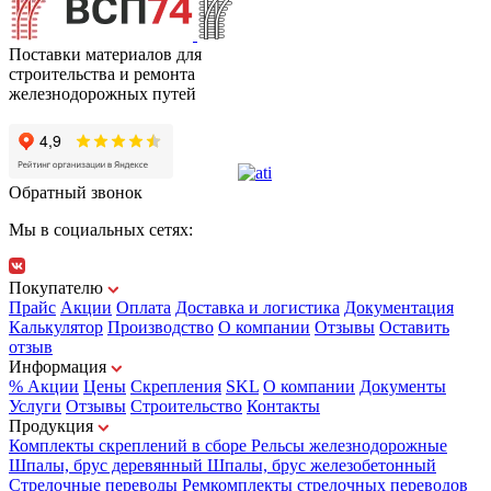
Поставки материалов для
строительства и ремонта
железнодорожных путей
Обратный звонок
Мы в социальных сетях:
Покупателю
Прайс
Акции
Оплата
Доставка и логистика
Документация
Калькулятор
Производство
О компании
Отзывы
Оставить
отзыв
Информация
% Акции
Цены
Скрепления
SKL
О компании
Документы
Услуги
Отзывы
Строительство
Контакты
Продукция
Комплекты скреплений в сборе
Рельсы железнодорожные
Шпалы, брус деревянный
Шпалы, брус железобетонный
Стрелочные переводы
Ремкомплекты стрелочных переводов