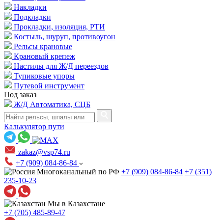
Накладки
Подкладки
Прокладки, изоляция, РТИ
Костыль, шуруп, противоугон
Рельсы крановые
Крановый крепеж
Настилы для Ж/Д переездов
Тупиковые упоры
Путевой инструмент
Под заказ
Ж/Д Автоматика, СЦБ
Калькулятор пути
zakaz@vsp74.ru
+7 (909) 084-86-84
Многоканальный по РФ
+7 (909) 084-86-84
+7 (351)
235-10-23
Мы в Казахстане
+7 (705) 485-89-47