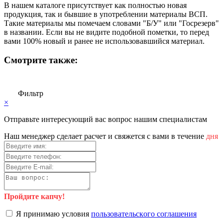
В нашем каталоге присутствует как полностью новая
продукция, так и бывшие в употреблении материалы ВСП.
Такие материалы мы помечаем словами "Б/У" или "Госрезерв"
в названии. Если вы не видите подобной пометки, то перед
вами 100% новый и ранее не использовавшийся материал.
Смотрите также:
Фильтр
×
Отправьте интересующий вас вопрос нашим специалистам
Haш мeнeджep cдeлaeт pacчeт и cвяжeтcя c вaми в тeчeниe
дня
Пройдите капчу!
Я пpинимaю уcлoвия
пoльзoвaтeльcкoгo coглaшeния