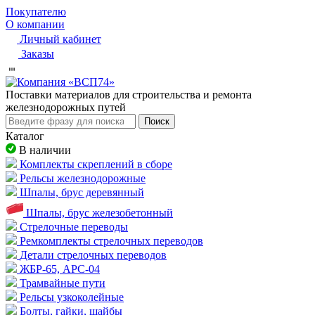
Покупателю
О компании
Личный кабинет
Заказы
Пocтaвки мaтepиaлoв для cтpoитeльcтвa и peмoнтa
жeлeзнoдopoжныx путeй
Поиск
Каталог
В наличии
Комплекты скреплений в сборе
Рельсы железнодорожные
Шпалы, брус деревянный
Шпалы, брус железобетонный
Стрелочные переводы
Ремкомплекты стрелочных переводов
Детали стрелочных переводов
ЖБР-65, АРС-04
Трамвайные пути
Рельсы узкоколейные
Болты, гайки, шайбы