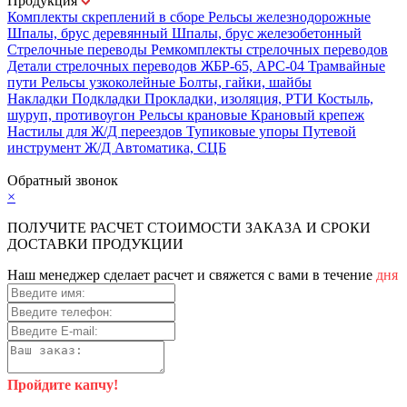
Продукция
Комплекты скреплений в сборе
Рельсы железнодорожные
Шпалы, брус деревянный
Шпалы, брус железобетонный
Стрелочные переводы
Ремкомплекты стрелочных переводов
Детали стрелочных переводов
ЖБР-65, АРС-04
Трамвайные
пути
Рельсы узкоколейные
Болты, гайки, шайбы
Накладки
Подкладки
Прокладки, изоляция, РТИ
Костыль,
шуруп, противоугон
Рельсы крановые
Крановый крепеж
Настилы для Ж/Д переездов
Тупиковые упоры
Путевой
инструмент
Ж/Д Автоматика, СЦБ
Карта сайта
Обратный звонок
×
ПОЛУЧИТЕ РАСЧЕТ СТОИМОСТИ ЗАКАЗА И СРОКИ
ДОСТАВКИ ПРОДУКЦИИ
Наш менеджер сделает расчет и свяжется с вами в течение
дня
Пройдите капчу!