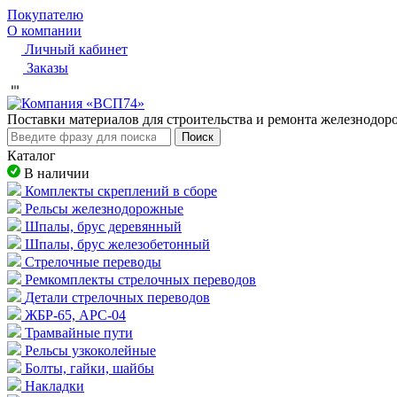
Покупателю
О компании
Личный кабинет
Заказы
Пocтaвки мaтepиaлoв для cтpoитeльcтвa и peмoнтa жeлeзнoдo
Поиск
Каталог
В наличии
Комплекты скреплений в сборе
Рельсы железнодорожные
Шпалы, брус деревянный
Шпалы, брус железобетонный
Стрелочные переводы
Ремкомплекты стрелочных переводов
Детали стрелочных переводов
ЖБР-65, АРС-04
Трамвайные пути
Рельсы узкоколейные
Болты, гайки, шайбы
Накладки