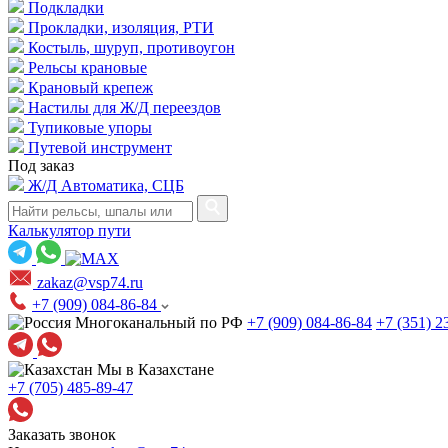
Подкладки
Прокладки, изоляция, РТИ
Костыль, шуруп, противоугон
Рельсы крановые
Крановый крепеж
Настилы для Ж/Д переездов
Тупиковые упоры
Путевой инструмент
Под заказ
Ж/Д Автоматика, СЦБ
Калькулятор пути
zakaz@vsp74.ru
+7 (909) 084-86-84
Многоканальный по РФ
+7 (909) 084-86-84
+7 (351) 2
Мы в Казахстане
+7 (705) 485-89-47
Заказать звонок