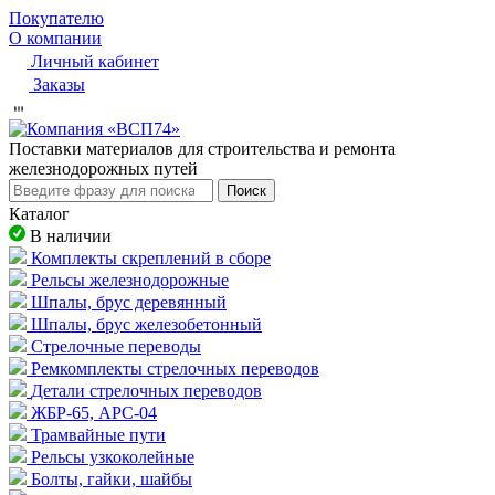
Покупателю
О компании
Личный кабинет
Заказы
Пocтaвки мaтepиaлoв для cтpoитeльcтвa и peмoнтa
жeлeзнoдopoжныx путeй
Поиск
Каталог
В наличии
Комплекты скреплений в сборе
Рельсы железнодорожные
Шпалы, брус деревянный
Шпалы, брус железобетонный
Стрелочные переводы
Ремкомплекты стрелочных переводов
Детали стрелочных переводов
ЖБР-65, АРС-04
Трамвайные пути
Рельсы узкоколейные
Болты, гайки, шайбы