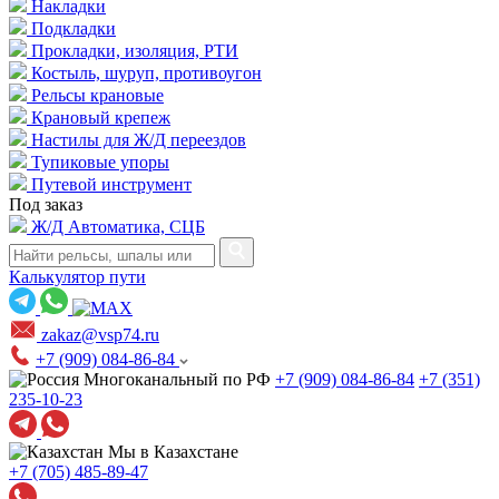
Накладки
Подкладки
Прокладки, изоляция, РТИ
Костыль, шуруп, противоугон
Рельсы крановые
Крановый крепеж
Настилы для Ж/Д переездов
Тупиковые упоры
Путевой инструмент
Под заказ
Ж/Д Автоматика, СЦБ
Калькулятор пути
zakaz@vsp74.ru
+7 (909) 084-86-84
Многоканальный по РФ
+7 (909) 084-86-84
+7 (351)
235-10-23
Мы в Казахстане
+7 (705) 485-89-47