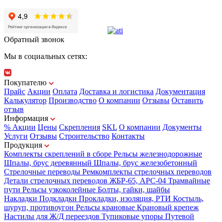
Обратный звонок
Мы в социальных сетях:
Покупателю
Прайс
Акции
Оплата
Доставка и логистика
Документация
Калькулятор
Производство
О компании
Отзывы
Оставить
отзыв
Информация
% Акции
Цены
Скрепления
SKL
О компании
Документы
Услуги
Отзывы
Строительство
Контакты
Продукция
Комплекты скреплений в сборе
Рельсы железнодорожные
Шпалы, брус деревянный
Шпалы, брус железобетонный
Стрелочные переводы
Ремкомплекты стрелочных переводов
Детали стрелочных переводов
ЖБР-65, АРС-04
Трамвайные
пути
Рельсы узкоколейные
Болты, гайки, шайбы
Накладки
Подкладки
Прокладки, изоляция, РТИ
Костыль,
шуруп, противоугон
Рельсы крановые
Крановый крепеж
Настилы для Ж/Д переездов
Тупиковые упоры
Путевой