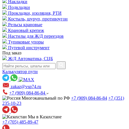
Накладки
Подкладки
Прокладки, изоляция, РТИ
Костыль, шуруп, противоугон
Рельсы крановые
Крановый крепеж
Настилы для Ж/Д переездов
Тупиковые упоры
Путевой инструмент
Под заказ
Ж/Д Автоматика, СЦБ
Калькулятор пути
zakaz@vsp74.ru
+7 (909) 084-86-84
Многоканальный по РФ
+7 (909) 084-86-84
+7 (351)
235-10-23
Мы в Казахстане
+7 (705) 485-89-47