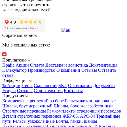
строительства и ремонта
железнодорожных путей
Обратный звонок
Мы в социальных сетях:
Покупателю
Прайс
Акции
Оплата
Доставка и логистика
Документация
Калькулятор
Производство
О компании
Отзывы
Оставить
отзыв
Информация
% Акции
Цены
Скрепления
SKL
О компании
Документы
Услуги
Отзывы
Строительство
Контакты
Продукция
Комплекты скреплений в сборе
Рельсы железнодорожные
Шпалы, брус деревянный
Шпалы, брус железобетонный
Стрелочные переводы
Ремкомплекты стрелочных переводов
Детали стрелочных переводов
ЖБР-65, АРС-04
Трамвайные
пути
Рельсы узкоколейные
Болты, гайки, шайбы
Накладки
Подкладки
Прокладки, изоляция, РТИ
Костыль,