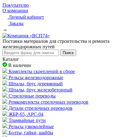
Покупателю
О компании
Личный кабинет
Заказы
Пocтaвки мaтepиaлoв для cтpoитeльcтвa и peмoнтa
жeлeзнoдopoжныx путeй
Поиск
Каталог
В наличии
Комплекты скреплений в сборе
Рельсы железнодорожные
Шпалы, брус деревянный
Шпалы, брус железобетонный
Стрелочные переводы
Ремкомплекты стрелочных переводов
Детали стрелочных переводов
ЖБР-65, АРС-04
Трамвайные пути
Рельсы узкоколейные
Болты, гайки, шайбы