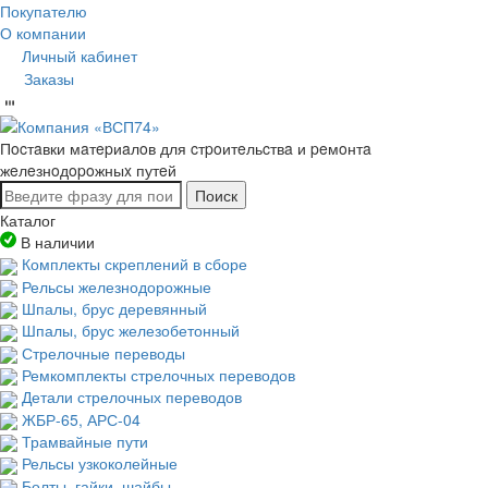
Покупателю
О компании
Личный кабинет
Заказы
Пocтaвки мaтepиaлoв для cтpoитeльcтвa и peмoнтa
жeлeзнoдopoжныx путeй
Поиск
Каталог
В наличии
Комплекты скреплений в сборе
Рельсы железнодорожные
Шпалы, брус деревянный
Шпалы, брус железобетонный
Стрелочные переводы
Ремкомплекты стрелочных переводов
Детали стрелочных переводов
ЖБР-65, АРС-04
Трамвайные пути
Рельсы узкоколейные
Болты, гайки, шайбы