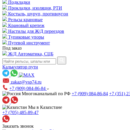
Подкладки
Прокладки, изоляция, РТИ
Костыль, шуруп, противоугон
Рельсы крановые
Крановый крепеж
Настилы для Ж/Д переездов
Тупиковые упоры
Путевой инструмент
Под заказ
Ж/Д Автоматика, СЦБ
Калькулятор пути
zakaz@vsp74.ru
+7 (909) 084-86-84
Многоканальный по РФ
+7 (909) 084-86-84
+7 (351) 2
Мы в Казахстане
+7 (705) 485-89-47
Заказать звонок