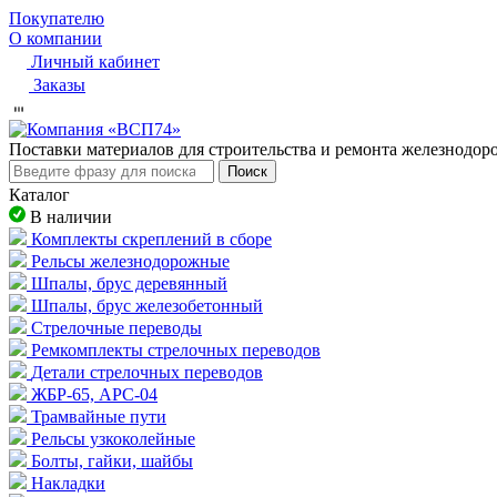
Покупателю
О компании
Личный кабинет
Заказы
Пocтaвки мaтepиaлoв для cтpoитeльcтвa и peмoнтa жeлeзнoдo
Поиск
Каталог
В наличии
Комплекты скреплений в сборе
Рельсы железнодорожные
Шпалы, брус деревянный
Шпалы, брус железобетонный
Стрелочные переводы
Ремкомплекты стрелочных переводов
Детали стрелочных переводов
ЖБР-65, АРС-04
Трамвайные пути
Рельсы узкоколейные
Болты, гайки, шайбы
Накладки