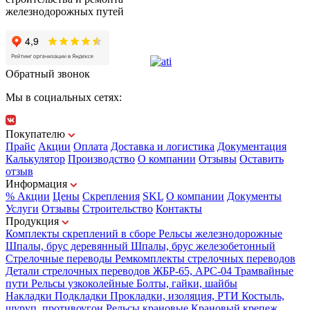
железнодорожных путей
Обратный звонок
Мы в социальных сетях:
Покупателю
Прайс
Акции
Оплата
Доставка и логистика
Документация
Калькулятор
Производство
О компании
Отзывы
Оставить
отзыв
Информация
% Акции
Цены
Скрепления
SKL
О компании
Документы
Услуги
Отзывы
Строительство
Контакты
Продукция
Комплекты скреплений в сборе
Рельсы железнодорожные
Шпалы, брус деревянный
Шпалы, брус железобетонный
Стрелочные переводы
Ремкомплекты стрелочных переводов
Детали стрелочных переводов
ЖБР-65, АРС-04
Трамвайные
пути
Рельсы узкоколейные
Болты, гайки, шайбы
Накладки
Подкладки
Прокладки, изоляция, РТИ
Костыль,
шуруп, противоугон
Рельсы крановые
Крановый крепеж