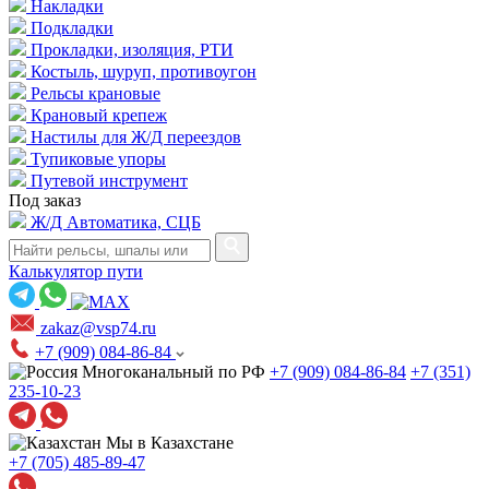
Накладки
Подкладки
Прокладки, изоляция, РТИ
Костыль, шуруп, противоугон
Рельсы крановые
Крановый крепеж
Настилы для Ж/Д переездов
Тупиковые упоры
Путевой инструмент
Под заказ
Ж/Д Автоматика, СЦБ
Калькулятор пути
zakaz@vsp74.ru
+7 (909) 084-86-84
Многоканальный по РФ
+7 (909) 084-86-84
+7 (351)
235-10-23
Мы в Казахстане
+7 (705) 485-89-47