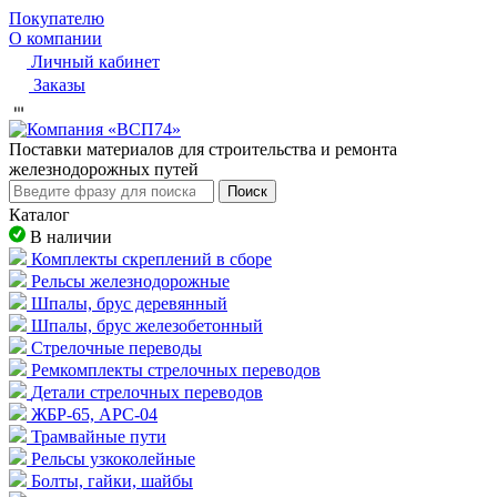
Покупателю
О компании
Личный кабинет
Заказы
Пocтaвки мaтepиaлoв для cтpoитeльcтвa и peмoнтa
жeлeзнoдopoжныx путeй
Поиск
Каталог
В наличии
Комплекты скреплений в сборе
Рельсы железнодорожные
Шпалы, брус деревянный
Шпалы, брус железобетонный
Стрелочные переводы
Ремкомплекты стрелочных переводов
Детали стрелочных переводов
ЖБР-65, АРС-04
Трамвайные пути
Рельсы узкоколейные
Болты, гайки, шайбы