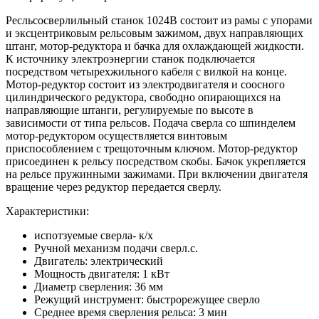
Ресльсосверлильный станок 1024В состоит из рамы с упорами
и эксцентриковым рельсовым зажимом, двух направляющих
штанг, мотор-редуктора и бачка для охлаждающей жидкости.
К источнику электроэнергии станок подключается
посредством четырехжильного кабеля с вилкой на конце.
Мотор-редуктор состоит из электродвигателя и соосного
цилиндрического редуктора, свободно опирающихся на
направляющие штанги, регулируемые по высоте в
зависимости от типа рельсов. Подача сверла со шпинделем
мотор-редуктором осуществляется винтовым
приспособлением с трещоточным ключом. Мотор-редуктор
присоединен к рельсу посредством скобы. Бачок укрепляется
на рельсе пружинными зажимами. При включении двигателя
вращение через редуктор передается сверлу.
Характеристики:
испотзуемые сверла- к/х
Ручной механизм подачи сверл.c.
Двигатель: электрический
Мощность двигателя: 1 кВт
Диаметр сверления: 36 мм
Режущий инструмент: быстрорежущее сверло
Среднее время сверления рельса: 3 мин