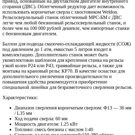
привод, основанный на двухтактном двигателе внутреннего
сгорания (ДВС). Облегченный редуктор дает возможность
использовать корончатые сверла с хвостовиком Weldon.
Рельсосверлильный станок облегченный МРС-БМ с ДВС
легче чем любой бензиновый рельсосверлильный станок, и
более чем на 100 000 рублей дешевле, чем импортные станки
с бензиновым двигателем.
Баллон для подвода смазочно-охлаждающей жидкости (СОЖ)
под давлением до 1 атм, емкостью 5 литров входит в
комплектацию. Дополнительно станок может быть
укомплектован шаблоном для крепления станка на рельсы
узкой колеи Р24 или Р43, трамвайные рельсы, а также для
монтажа на крановый рельс КР70. В качестве оснастки для
дополнительного увеличения производительности и
повышения удобства рекомендуется приобретение
специальной линейки для безразметочного сверления рельсов.
Характеристики:
Диапазон сверления корончатым сверлом: Ф13 — 36 мм
/ L35 мм
Ход подачи сверла: 60 мм
Мощность двигателя: 1.25 кВт
Топливо: смесь бензина с маслом 1:40
Скорость на валу под нагрузкой:150-380 об/мин