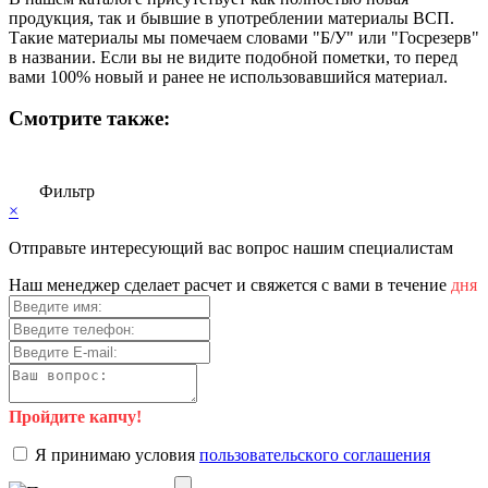
продукция, так и бывшие в употреблении материалы ВСП.
Такие материалы мы помечаем словами "Б/У" или "Госрезерв"
в названии. Если вы не видите подобной пометки, то перед
вами 100% новый и ранее не использовавшийся материал.
Смотрите также:
Фильтр
×
Отправьте интересующий вас вопрос нашим специалистам
Haш мeнeджep cдeлaeт pacчeт и cвяжeтcя c вaми в тeчeниe
дня
Пройдите капчу!
Я пpинимaю уcлoвия
пoльзoвaтeльcкoгo coглaшeния