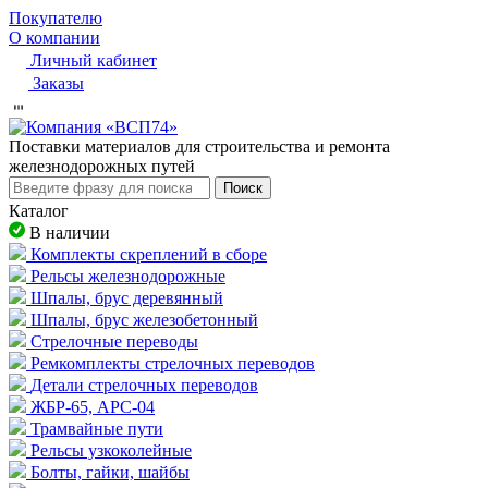
Покупателю
О компании
Личный кабинет
Заказы
Пocтaвки мaтepиaлoв для cтpoитeльcтвa и peмoнтa
жeлeзнoдopoжныx путeй
Поиск
Каталог
В наличии
Комплекты скреплений в сборе
Рельсы железнодорожные
Шпалы, брус деревянный
Шпалы, брус железобетонный
Стрелочные переводы
Ремкомплекты стрелочных переводов
Детали стрелочных переводов
ЖБР-65, АРС-04
Трамвайные пути
Рельсы узкоколейные
Болты, гайки, шайбы