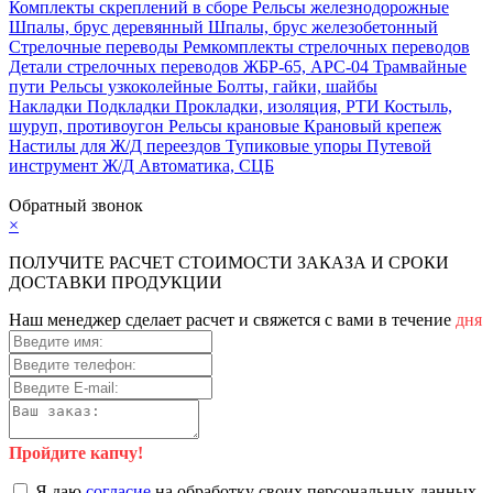
Комплекты скреплений в сборе
Рельсы железнодорожные
Шпалы, брус деревянный
Шпалы, брус железобетонный
Стрелочные переводы
Ремкомплекты стрелочных переводов
Детали стрелочных переводов
ЖБР-65, АРС-04
Трамвайные
пути
Рельсы узкоколейные
Болты, гайки, шайбы
Накладки
Подкладки
Прокладки, изоляция, РТИ
Костыль,
шуруп, противоугон
Рельсы крановые
Крановый крепеж
Настилы для Ж/Д переездов
Тупиковые упоры
Путевой
инструмент
Ж/Д Автоматика, СЦБ
Карта сайта
Обратный звонок
×
ПОЛУЧИТЕ РАСЧЕТ СТОИМОСТИ ЗАКАЗА И СРОКИ
ДОСТАВКИ ПРОДУКЦИИ
Наш менеджер сделает расчет и свяжется с вами в течение
дня
Пройдите капчу!
Я даю
согласие
на обработку своих персональных данных