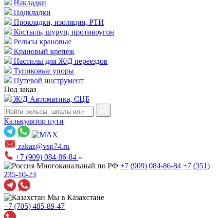
Накладки
Подкладки
Прокладки, изоляция, РТИ
Костыль, шуруп, противоугон
Рельсы крановые
Крановый крепеж
Настилы для Ж/Д переездов
Тупиковые упоры
Путевой инструмент
Под заказ
Ж/Д Автоматика, СЦБ
Калькулятор пути
zakaz@vsp74.ru
+7 (909) 084-86-84
Многоканальный по РФ
+7 (909) 084-86-84
+7 (351)
235-10-23
Мы в Казахстане
+7 (705) 485-89-47