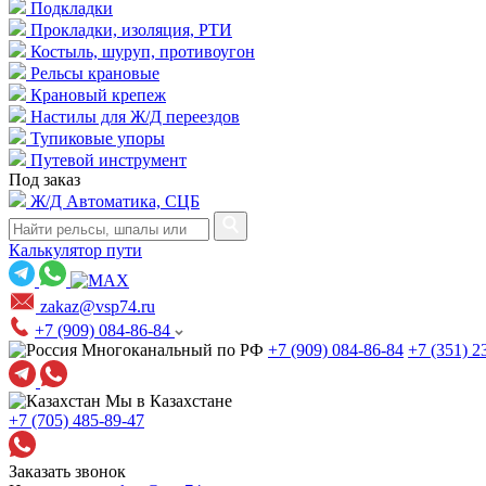
Подкладки
Прокладки, изоляция, РТИ
Костыль, шуруп, противоугон
Рельсы крановые
Крановый крепеж
Настилы для Ж/Д переездов
Тупиковые упоры
Путевой инструмент
Под заказ
Ж/Д Автоматика, СЦБ
Калькулятор пути
zakaz@vsp74.ru
+7 (909) 084-86-84
Многоканальный по РФ
+7 (909) 084-86-84
+7 (351) 2
Мы в Казахстане
+7 (705) 485-89-47
Заказать звонок