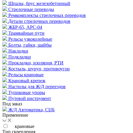
Шпалы, брус железобетонный
Стрелочные переводы
Ремкомплекты стрелочных переводов
Детали стрелочных переводов
ЖБР-65, АРС-04
Трамвайные пути
Рельсы узкоколейные
Болты, гайки, шайбы
Накладки
Подкладки
Прокладки, изоляция, РТИ
Костыль, шуруп, противоугон
Рельсы крановые
Крановый крепеж
Настилы для Ж/Д переездов
Тупиковые упоры
Путевой инструмент
Под заказ
Ж/Д Автоматика, СЦБ
Применение
крановые
Тип скрепления