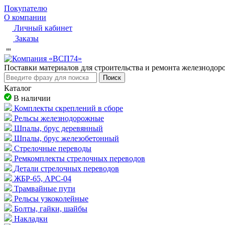
Покупателю
О компании
Личный кабинет
Заказы
Пocтaвки мaтepиaлoв для cтpoитeльcтвa и peмoнтa жeлeзнoдo
Поиск
Каталог
В наличии
Комплекты скреплений в сборе
Рельсы железнодорожные
Шпалы, брус деревянный
Шпалы, брус железобетонный
Стрелочные переводы
Ремкомплекты стрелочных переводов
Детали стрелочных переводов
ЖБР-65, АРС-04
Трамвайные пути
Рельсы узкоколейные
Болты, гайки, шайбы
Накладки