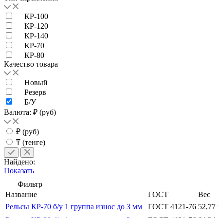
КР-100
КР-120
КР-140
КР-70
КР-80
Качество товара
Новый
Резерв
Б/У
Валюта: ₽ (руб)
₽ (руб)
₸ (тенге)
Найдено:
Показать
Фильтр
Название
ГОСТ
Вес
Рельсы КР-70 б/у 1 группа износ до 3 мм
ГОСТ 4121-76
52,77 