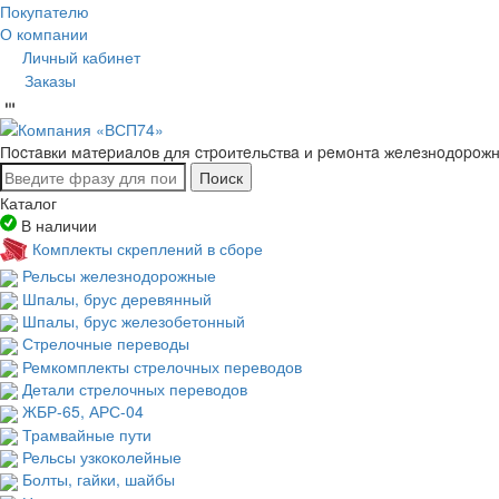
Покупателю
О компании
Личный кабинет
Заказы
Пocтaвки мaтepиaлoв для cтpoитeльcтвa и peмoнтa жeлeзнoдopoж
Поиск
Каталог
В наличии
Комплекты скреплений в сборе
Рельсы железнодорожные
Шпалы, брус деревянный
Шпалы, брус железобетонный
Стрелочные переводы
Ремкомплекты стрелочных переводов
Детали стрелочных переводов
ЖБР-65, АРС-04
Трамвайные пути
Рельсы узкоколейные
Болты, гайки, шайбы