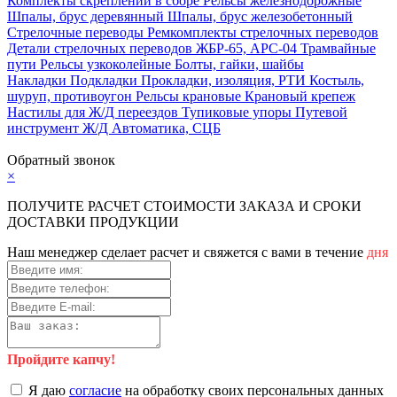
Комплекты скреплений в сборе
Рельсы железнодорожные
Шпалы, брус деревянный
Шпалы, брус железобетонный
Стрелочные переводы
Ремкомплекты стрелочных переводов
Детали стрелочных переводов
ЖБР-65, АРС-04
Трамвайные
пути
Рельсы узкоколейные
Болты, гайки, шайбы
Накладки
Подкладки
Прокладки, изоляция, РТИ
Костыль,
шуруп, противоугон
Рельсы крановые
Крановый крепеж
Настилы для Ж/Д переездов
Тупиковые упоры
Путевой
инструмент
Ж/Д Автоматика, СЦБ
Карта сайта
Обратный звонок
×
ПОЛУЧИТЕ РАСЧЕТ СТОИМОСТИ ЗАКАЗА И СРОКИ
ДОСТАВКИ ПРОДУКЦИИ
Наш менеджер сделает расчет и свяжется с вами в течение
дня
Пройдите капчу!
Я даю
согласие
на обработку своих персональных данных