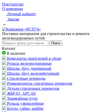
Покупателю
О компании
Личный кабинет
Заказы
Пocтaвки мaтepиaлoв для cтpoитeльcтвa и peмoнтa
жeлeзнoдopoжныx путeй
Поиск
Каталог
В наличии
Комплекты скреплений в сборе
Рельсы железнодорожные
Шпалы, брус деревянный
Шпалы, брус железобетонный
Стрелочные переводы
Ремкомплекты стрелочных переводов
Детали стрелочных переводов
ЖБР-65, АРС-04
Трамвайные пути
Рельсы узкоколейные
Болты, гайки, шайбы