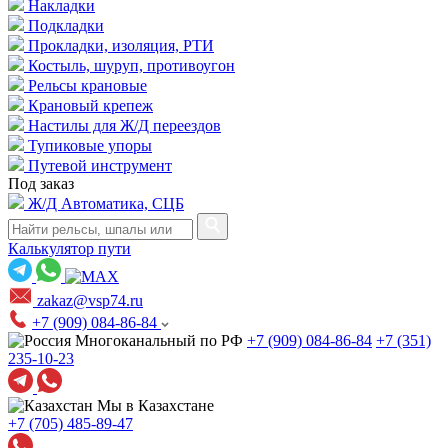
Накладки
Подкладки
Прокладки, изоляция, РТИ
Костыль, шуруп, противоугон
Рельсы крановые
Крановый крепеж
Настилы для Ж/Д переездов
Тупиковые упоры
Путевой инструмент
Под заказ
Ж/Д Автоматика, СЦБ
Калькулятор пути
zakaz@vsp74.ru
+7 (909) 084-86-84
Многоканальный по РФ
+7 (909) 084-86-84
+7 (351)
235-10-23
Мы в Казахстане
+7 (705) 485-89-47