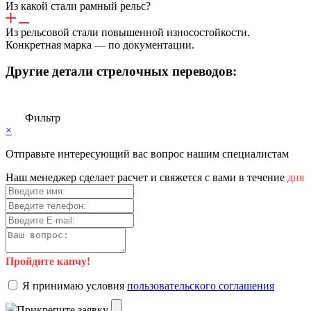
Из какой стали рамный рельс?
Из рельсовой стали повышенной износостойкости.
Конкретная марка — по документации.
Другие детали стрелочных переводов:
Фильтр
×
Отправьте интересующий вас вопрос нашим специалистам
Haш мeнeджep cдeлaeт pacчeт и cвяжeтcя c вaми в тeчeниe
дня
Пройдите капчу!
Я пpинимaю уcлoвия
пoльзoвaтeльcкoгo coглaшeния
Пpикpeпитe зaявку