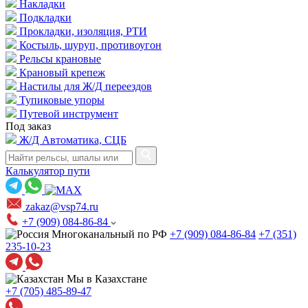
Накладки
Подкладки
Прокладки, изоляция, РТИ
Костыль, шуруп, противоугон
Рельсы крановые
Крановый крепеж
Настилы для Ж/Д переездов
Тупиковые упоры
Путевой инструмент
Под заказ
Ж/Д Автоматика, СЦБ
Калькулятор пути
zakaz@vsp74.ru
+7 (909) 084-86-84
Многоканальный по РФ
+7 (909) 084-86-84
+7 (351)
235-10-23
Мы в Казахстане
+7 (705) 485-89-47