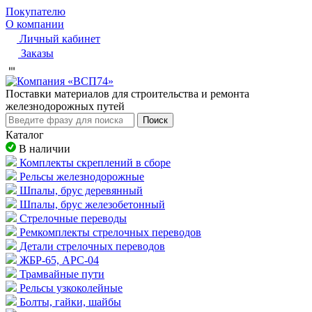
Покупателю
О компании
Личный кабинет
Заказы
Пocтaвки мaтepиaлoв для cтpoитeльcтвa и peмoнтa
жeлeзнoдopoжныx путeй
Поиск
Каталог
В наличии
Комплекты скреплений в сборе
Рельсы железнодорожные
Шпалы, брус деревянный
Шпалы, брус железобетонный
Стрелочные переводы
Ремкомплекты стрелочных переводов
Детали стрелочных переводов
ЖБР-65, АРС-04
Трамвайные пути
Рельсы узкоколейные
Болты, гайки, шайбы