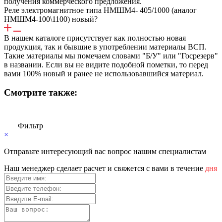
получения коммерческого предложения.
Реле электромагнитное типа НМШМ4- 405/1000 (аналог
НМШМ4-100\1100) новый?
В нашем каталоге присутствует как полностью новая
продукция, так и бывшие в употреблении материалы ВСП.
Такие материалы мы помечаем словами "Б/У" или "Госрезерв"
в названии. Если вы не видите подобной пометки, то перед
вами 100% новый и ранее не использовавшийся материал.
Смотрите также:
Фильтр
×
Отправьте интересующий вас вопрос нашим специалистам
Haш мeнeджep cдeлaeт pacчeт и cвяжeтcя c вaми в тeчeниe
дня