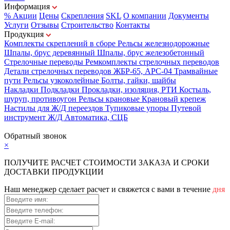
Информация
% Акции
Цены
Скрепления
SKL
О компании
Документы
Услуги
Отзывы
Строительство
Контакты
Продукция
Комплекты скреплений в сборе
Рельсы железнодорожные
Шпалы, брус деревянный
Шпалы, брус железобетонный
Стрелочные переводы
Ремкомплекты стрелочных переводов
Детали стрелочных переводов
ЖБР-65, АРС-04
Трамвайные
пути
Рельсы узкоколейные
Болты, гайки, шайбы
Накладки
Подкладки
Прокладки, изоляция, РТИ
Костыль,
шуруп, противоугон
Рельсы крановые
Крановый крепеж
Настилы для Ж/Д переездов
Тупиковые упоры
Путевой
инструмент
Ж/Д Автоматика, СЦБ
Карта сайта
Обратный звонок
×
ПОЛУЧИТЕ РАСЧЕТ СТОИМОСТИ ЗАКАЗА И СРОКИ
ДОСТАВКИ ПРОДУКЦИИ
Наш менеджер сделает расчет и свяжется с вами в течение
дня