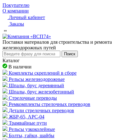
Покупателю
О компании
Личный кабинет
Заказы
Пocтaвки мaтepиaлoв для cтpoитeльcтвa и peмoнтa
жeлeзнoдopoжныx путeй
Поиск
Каталог
В наличии
Комплекты скреплений в сборе
Рельсы железнодорожные
Шпалы, брус деревянный
Шпалы, брус железобетонный
Стрелочные переводы
Ремкомплекты стрелочных переводов
Детали стрелочных переводов
ЖБР-65, АРС-04
Трамвайные пути
Рельсы узкоколейные
Болты, гайки, шайбы