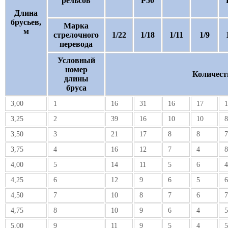
рельсов
Р50
Длина
брусьев,
Марка
м
стрелочного
1/22
1/18
1/11
1/9
перевода
Условный
номер
Количест
длины
бруса
3,00
1
16
31
16
17
1
3,25
2
39
16
10
10
8
3,50
3
21
17
8
8
7
3,75
4
16
12
7
4
8
4,00
5
14
11
5
6
4
4,25
6
12
9
6
5
6
4,50
7
10
8
7
6
7
4,75
8
10
9
6
4
5
5,00
9
11
9
5
4
5