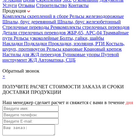
Услуги
Отзывы
Строительство
Контакты
Продукция
Комплекты скреплений в сборе
Рельсы железнодорожные
Шпалы, брус деревянный
Шпалы, брус железобетонный
Стрелочные переводы
Ремкомплекты стрелочных переводов
Детали стрелочных переводов
ЖБР-65, АРС-04
Трамвайные
пути
Рельсы узкоколейные
Болты, гайки, шайбы
Накладки
Подкладки
Прокладки, изоляция, РТИ
Костыль,
шуруп, противоугон
Рельсы крановые
Крановый крепеж
Настилы для Ж/Д переездов
Тупиковые упоры
Путевой
инструмент
Ж/Д Автоматика, СЦБ
Карта сайта
Обратный звонок
×
ПОЛУЧИТЕ РАСЧЕТ СТОИМОСТИ ЗАКАЗА И СРОКИ
ДОСТАВКИ ПРОДУКЦИИ
Наш менеджер сделает расчет и свяжется с вами в течение
дня