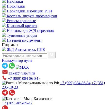
Накладки
Подкладки
Прокладки, изоляция, РТИ
Костыль, шуруп, противоугон
Рельсы крановые
Крановый крепеж
Настилы для Ж/Д переездов
Тупиковые упоры
Путевой инструмент
Под заказ
Ж/Д Автоматика, СЦБ
Калькулятор пути
zakaz@vsp74.ru
+7 (909) 084-86-84
Многоканальный по РФ
+7 (909) 084-86-84
+7 (351)
235-10-23
Мы в Казахстане
+7 (705) 485-89-47