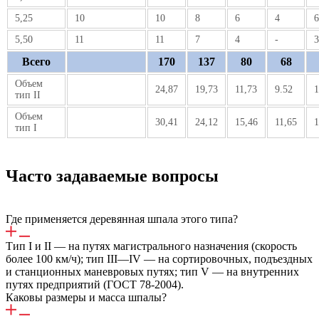
5,25
10
10
8
6
4
6
5,50
11
11
7
4
-
3
Всего
170
137
80
68
Объем
24,87
19,73
11,73
9.52
1
тип II
Объем
30,41
24,12
15,46
11,65
1
тип I
Часто задаваемые вопросы
Где применяется деревянная шпала этого типа?
Тип I и II — на путях магистрального назначения (скорость
более 100 км/ч); тип III—IV — на сортировочных, подъездных
и станционных маневровых путях; тип V — на внутренних
путях предприятий (ГОСТ 78-2004).
Каковы размеры и масса шпалы?