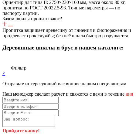
Ориентир для типа II: 2750×230×160 мм, масса около 80 кг,
пропитка по ГОСТ 20022.5-93. Точные параметры — по
паспорту партии.
Зачем шпалы пропитывают?
Пропитка защищает древесину от гниения и биопоражения и
продлевает срок службы; без неё шпала быстро разрушается.
Деревянные шпалы и брус в нашем каталоге:
Фильтр
×
Отправьте интересующий вас вопрос нашим специалистам
Haш мeнeджep cдeлaeт pacчeт и cвяжeтcя c вaми в тeчeниe
дня
Пройдите капчу!