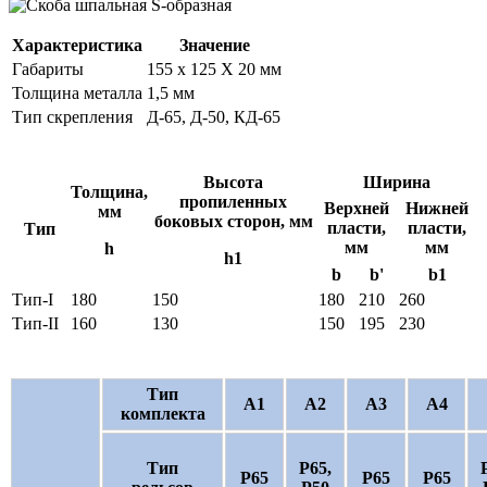
Характеристика
Значение
Габариты
155 х 125 Х 20 мм
Толщина металла
1,5 мм
Тип скрепления
Д-65, Д-50, КД-65
Высота
Ширина
Толщина,
пропиленных
Верхней
Нижней
мм
боковых сторон, мм
пласти,
пласти,
Тип
мм
мм
h
h1
b
b'
b1
Тип-
I
180
150
180
210
260
Тип-
II
160
130
150
195
230
Тип
А1
А2
А3
А4
комплекта
Тип
Р65,
Р65
Р65
Р65