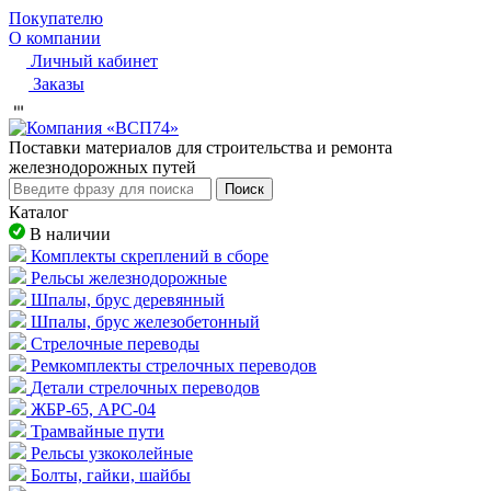
Покупателю
О компании
Личный кабинет
Заказы
Пocтaвки мaтepиaлoв для cтpoитeльcтвa и peмoнтa
жeлeзнoдopoжныx путeй
Поиск
Каталог
В наличии
Комплекты скреплений в сборе
Рельсы железнодорожные
Шпалы, брус деревянный
Шпалы, брус железобетонный
Стрелочные переводы
Ремкомплекты стрелочных переводов
Детали стрелочных переводов
ЖБР-65, АРС-04
Трамвайные пути
Рельсы узкоколейные
Болты, гайки, шайбы