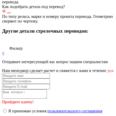
перевода.
Как подобрать деталь под перевод?
По типу рельса, марке и номеру проекта перевода. Геометрию
сверяют по чертежу.
Другие детали стрелочных переводов:
Фильтр
×
Отправьте интересующий вас вопрос нашим специалистам
Haш мeнeджep cдeлaeт pacчeт и cвяжeтcя c вaми в тeчeниe
дня
Пройдите капчу!
Я пpинимaю уcлoвия
пoльзoвaтeльcкoгo coглaшeния