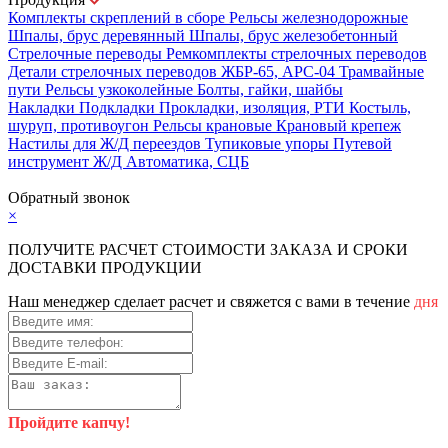
Комплекты скреплений в сборе
Рельсы железнодорожные
Шпалы, брус деревянный
Шпалы, брус железобетонный
Стрелочные переводы
Ремкомплекты стрелочных переводов
Детали стрелочных переводов
ЖБР-65, АРС-04
Трамвайные
пути
Рельсы узкоколейные
Болты, гайки, шайбы
Накладки
Подкладки
Прокладки, изоляция, РТИ
Костыль,
шуруп, противоугон
Рельсы крановые
Крановый крепеж
Настилы для Ж/Д переездов
Тупиковые упоры
Путевой
инструмент
Ж/Д Автоматика, СЦБ
Карта сайта
Обратный звонок
×
ПОЛУЧИТЕ РАСЧЕТ СТОИМОСТИ ЗАКАЗА И СРОКИ
ДОСТАВКИ ПРОДУКЦИИ
Наш менеджер сделает расчет и свяжется с вами в течение
дня
Пройдите капчу!