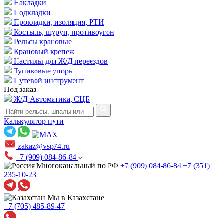
Накладки
Подкладки
Прокладки, изоляция, РТИ
Костыль, шуруп, противоугон
Рельсы крановые
Крановый крепеж
Настилы для Ж/Д переездов
Тупиковые упоры
Путевой инструмент
Под заказ
Ж/Д Автоматика, СЦБ
Калькулятор пути
zakaz@vsp74.ru
+7 (909) 084-86-84
Многоканальный по РФ
+7 (909) 084-86-84
+7 (351)
235-10-23
Мы в Казахстане
+7 (705) 485-89-47