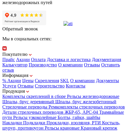
железнодорожных путей
Обратный звонок
Мы в социальных сетях:
Покупателю
Прайс
Акции
Оплата
Доставка и логистика
Документация
Калькулятор
Производство
О компании
Отзывы
Оставить
отзыв
Информация
% Акции
Цены
Скрепления
SKL
О компании
Документы
Услуги
Отзывы
Строительство
Контакты
Продукция
Комплекты скреплений в сборе
Рельсы железнодорожные
Шпалы, брус деревянный
Шпалы, брус железобетонный
Стрелочные переводы
Ремкомплекты стрелочных переводов
Детали стрелочных переводов
ЖБР-65, АРС-04
Трамвайные
пути
Рельсы узкоколейные
Болты, гайки, шайбы
Накладки
Подкладки
Прокладки, изоляция, РТИ
Костыль,
шуруп, противоугон
Рельсы крановые
Крановый крепеж