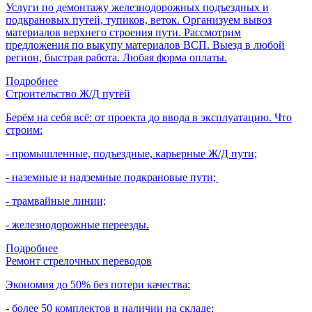
Услуги по демонтажу железнодорожных подъездных и
подкрановых путей, тупиков, веток. Организуем вывоз
материалов верхнего строения пути. Рассмотрим
предложения по выкупу материалов ВСП. Выезд в любой
регион, быстрая работа. Любая форма оплаты.
Подробнее
Строительство Ж/Д путей
Берём на себя всё: от проекта до ввода в эксплуатацию. Что
строим:
- промышленные, подъездные, карьерные Ж/Д пути;
- наземные и надземные подкрановые пути;
- трамвайные линии;
- железнодорожные переезды.
Подробнее
Ремонт стрелочных переводов
Экономия до 50% без потери качества:
- более 50 комплектов в наличии на складе;