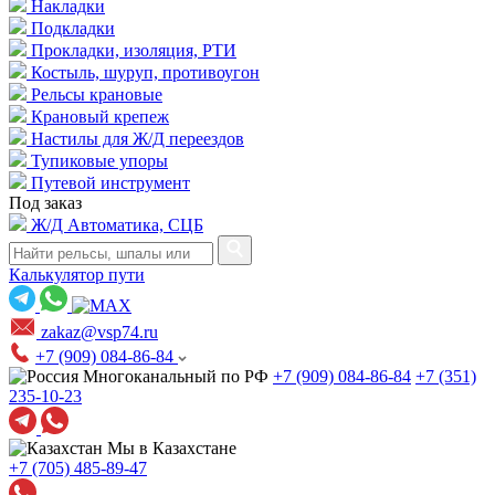
Накладки
Подкладки
Прокладки, изоляция, РТИ
Костыль, шуруп, противоугон
Рельсы крановые
Крановый крепеж
Настилы для Ж/Д переездов
Тупиковые упоры
Путевой инструмент
Под заказ
Ж/Д Автоматика, СЦБ
Калькулятор пути
zakaz@vsp74.ru
+7 (909) 084-86-84
Многоканальный по РФ
+7 (909) 084-86-84
+7 (351)
235-10-23
Мы в Казахстане
+7 (705) 485-89-47