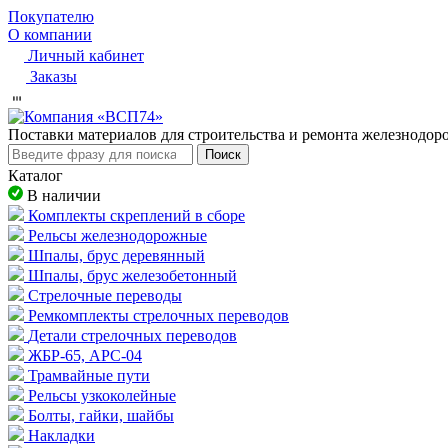
Покупателю
О компании
Личный кабинет
Заказы
Пocтaвки мaтepиaлoв для cтpoитeльcтвa и peмoнтa жeлeзнoдo
Поиск
Каталог
В наличии
Комплекты скреплений в сборе
Рельсы железнодорожные
Шпалы, брус деревянный
Шпалы, брус железобетонный
Стрелочные переводы
Ремкомплекты стрелочных переводов
Детали стрелочных переводов
ЖБР-65, АРС-04
Трамвайные пути
Рельсы узкоколейные
Болты, гайки, шайбы
Накладки