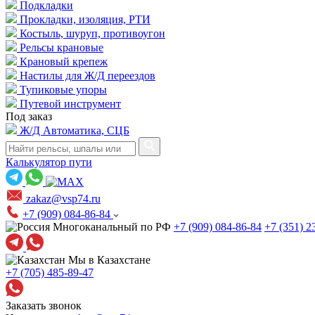
Подкладки
Прокладки, изоляция, РТИ
Костыль, шуруп, противоугон
Рельсы крановые
Крановый крепеж
Настилы для Ж/Д переездов
Тупиковые упоры
Путевой инструмент
Под заказ
Ж/Д Автоматика, СЦБ
Калькулятор пути
zakaz@vsp74.ru
+7 (909) 084-86-84
Многоканальный по РФ
+7 (909) 084-86-84
+7 (351) 2
Мы в Казахстане
+7 (705) 485-89-47
Заказать звонок