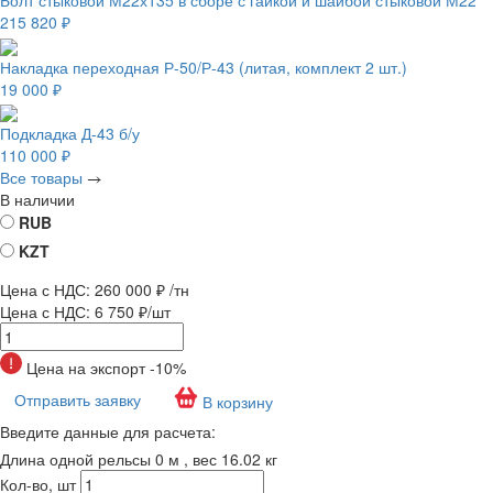
Болт стыковой М22х135 в сборе с гайкой и шайбой стыковой М22
215 820 ₽
Накладка переходная Р-50/Р-43 (литая, комплект 2 шт.)
19 000 ₽
Подкладка Д-43 б/у
110 000 ₽
Все товары
В наличии
RUB
KZT
Цена с НДС:
260 000 ₽
/тн
Цена с НДС:
6 750 ₽/шт
Цена на экспорт -10%
Отправить заявку
В корзину
Введите данные для расчета:
Длина одной рельсы 0 м , вес 16.02 кг
Кол-во, шт