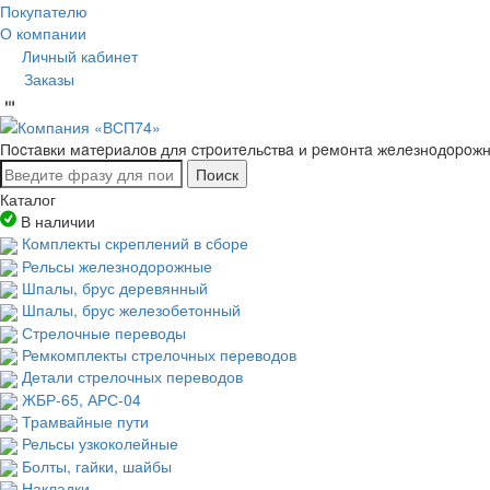
Покупателю
О компании
Личный кабинет
Заказы
Пocтaвки мaтepиaлoв для cтpoитeльcтвa и peмoнтa жeлeзнoдopoж
Поиск
Каталог
В наличии
Комплекты скреплений в сборе
Рельсы железнодорожные
Шпалы, брус деревянный
Шпалы, брус железобетонный
Стрелочные переводы
Ремкомплекты стрелочных переводов
Детали стрелочных переводов
ЖБР-65, АРС-04
Трамвайные пути
Рельсы узкоколейные
Болты, гайки, шайбы
Накладки