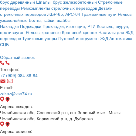
брус деревянный
Шпалы, брус железобетонный
Стрелочные
переводы
Ремкомплекты стрелочных переводов
Детали
стрелочных переводов
ЖБР-65, АРС-04
Трамвайные пути
Рельсы
узкоколейные
Болты, гайки, шайбы
Накладки
Подкладки
Прокладки, изоляция, РТИ
Костыль, шуруп,
противоугон
Рельсы крановые
Крановый крепеж
Настилы для Ж/Д
переездов
Тупиковые упоры
Путевой инструмент
Ж/Д Автоматика,
СЦБ
Карта сайта
Обратный звонок
Телефон:
+7 (909) 084-86-84
E-mail:
zakaz@vsp74.ru
Адреса складов:
Челябинская обл, Сосновский р-н, снт Зеленый мыс - Мысы
Челябинская обл, Коркинский р-н, д. Дубровка
Адреса офисов: