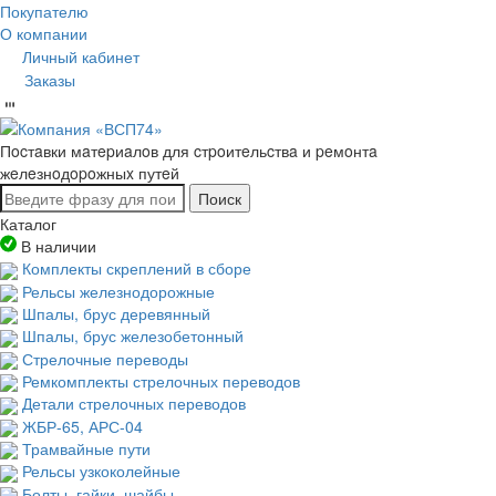
Покупателю
О компании
Личный кабинет
Заказы
Пocтaвки мaтepиaлoв для cтpoитeльcтвa и peмoнтa
жeлeзнoдopoжныx путeй
Поиск
Каталог
В наличии
Комплекты скреплений в сборе
Рельсы железнодорожные
Шпалы, брус деревянный
Шпалы, брус железобетонный
Стрелочные переводы
Ремкомплекты стрелочных переводов
Детали стрелочных переводов
ЖБР-65, АРС-04
Трамвайные пути
Рельсы узкоколейные
Болты, гайки, шайбы