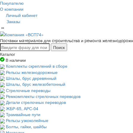
Покупателю
О компании
Личный кабинет
Заказы
Пocтaвки мaтepиaлoв для cтpoитeльcтвa и peмoнтa жeлeзнoдopoж
Поиск
Каталог
В наличии
Комплекты скреплений в сборе
Рельсы железнодорожные
Шпалы, брус деревянный
Шпалы, брус железобетонный
Стрелочные переводы
Ремкомплекты стрелочных переводов
Детали стрелочных переводов
ЖБР-65, АРС-04
Трамвайные пути
Рельсы узкоколейные
Болты, гайки, шайбы
Накладки