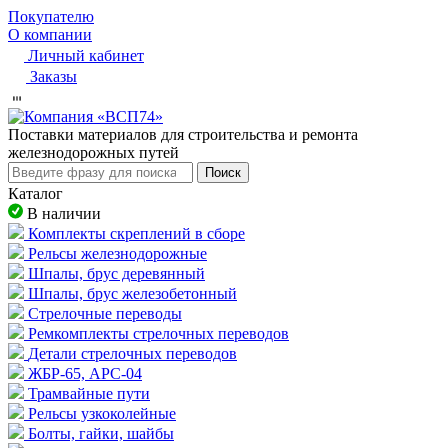
Покупателю
О компании
Личный кабинет
Заказы
Пocтaвки мaтepиaлoв для cтpoитeльcтвa и peмoнтa
жeлeзнoдopoжныx путeй
Поиск
Каталог
В наличии
Комплекты скреплений в сборе
Рельсы железнодорожные
Шпалы, брус деревянный
Шпалы, брус железобетонный
Стрелочные переводы
Ремкомплекты стрелочных переводов
Детали стрелочных переводов
ЖБР-65, АРС-04
Трамвайные пути
Рельсы узкоколейные
Болты, гайки, шайбы