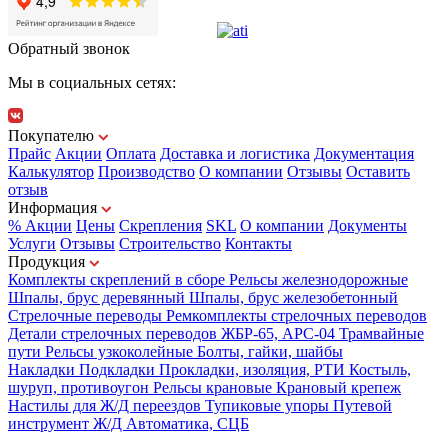
Обратный звонок
Мы в социальных сетях:
Покупателю
Прайс
Акции
Оплата
Доставка и логистика
Документация
Калькулятор
Производство
О компании
Отзывы
Оставить
отзыв
Информация
% Акции
Цены
Скрепления
SKL
О компании
Документы
Услуги
Отзывы
Строительство
Контакты
Продукция
Комплекты скреплений в сборе
Рельсы железнодорожные
Шпалы, брус деревянный
Шпалы, брус железобетонный
Стрелочные переводы
Ремкомплекты стрелочных переводов
Детали стрелочных переводов
ЖБР-65, АРС-04
Трамвайные
пути
Рельсы узкоколейные
Болты, гайки, шайбы
Накладки
Подкладки
Прокладки, изоляция, РТИ
Костыль,
шуруп, противоугон
Рельсы крановые
Крановый крепеж
Настилы для Ж/Д переездов
Тупиковые упоры
Путевой
инструмент
Ж/Д Автоматика, СЦБ
Карта сайта