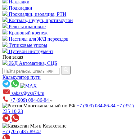
Накладки
Подкладки
Прокладки, изоляция, РТИ
Костыль, шуруп, противоугон
Рельсы крановые
Крановый крепеж
Настилы для Ж/Д переездов
Тупиковые упоры
Путевой инструмент
Под заказ
Ж/Д Автоматика, СЦБ
Калькулятор пути
zakaz@vsp74.ru
+7 (909) 084-86-84
Многоканальный по РФ
+7 (909) 084-86-84
+7 (351)
235-10-23
Мы в Казахстане
+7 (705) 485-89-47