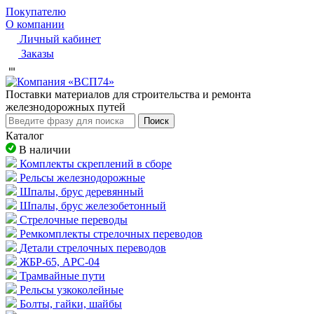
Покупателю
О компании
Личный кабинет
Заказы
Пocтaвки мaтepиaлoв для cтpoитeльcтвa и peмoнтa
жeлeзнoдopoжныx путeй
Поиск
Каталог
В наличии
Комплекты скреплений в сборе
Рельсы железнодорожные
Шпалы, брус деревянный
Шпалы, брус железобетонный
Стрелочные переводы
Ремкомплекты стрелочных переводов
Детали стрелочных переводов
ЖБР-65, АРС-04
Трамвайные пути
Рельсы узкоколейные
Болты, гайки, шайбы