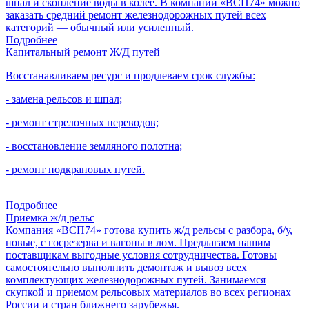
шпал и скопление воды в колее. В компании «ВСП74» можно
заказать средний ремонт железнодорожных путей всех
категорий — обычный или усиленный.
Подробнее
Капитальный ремонт Ж/Д путей
Восстанавливаем ресурс и продлеваем срок службы:
- замена рельсов и шпал;
- ремонт стрелочных переводов;
- восстановление земляного полотна;
- ремонт подкрановых путей.
Подробнее
Приемка ж/д рельс
Компания «ВСП74» готова купить ж/д рельсы с разбора, б/у,
новые, с госрезерва и вагоны в лом. Предлагаем нашим
поставщикам выгодные условия сотрудничества. Готовы
самостоятельно выполнить демонтаж и вывоз всех
комплектующих железнодорожных путей. Занимаемся
скупкой и приемом рельсовых материалов во всех регионах
России и стран ближнего зарубежья.