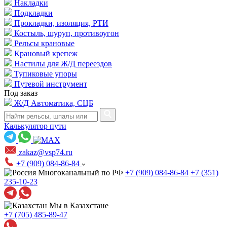
Накладки
Подкладки
Прокладки, изоляция, РТИ
Костыль, шуруп, противоугон
Рельсы крановые
Крановый крепеж
Настилы для Ж/Д переездов
Тупиковые упоры
Путевой инструмент
Под заказ
Ж/Д Автоматика, СЦБ
Калькулятор пути
zakaz@vsp74.ru
+7 (909) 084-86-84
Многоканальный по РФ
+7 (909) 084-86-84
+7 (351)
235-10-23
Мы в Казахстане
+7 (705) 485-89-47