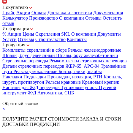
Покупателю
Прайс
Акции
Оплата
Доставка и логистика
Документация
Калькулятор
Производство
О компании
Отзывы
Оставить
отзыв
Информация
% Акции
Цены
Скрепления
SKL
О компании
Документы
Услуги
Отзывы
Строительство
Контакты
Продукция
Комплекты скреплений в сборе
Рельсы железнодорожные
Шпалы, брус деревянный
Шпалы, брус железобетонный
Стрелочные переводы
Ремкомплекты стрелочных переводов
Детали стрелочных переводов
ЖБР-65, АРС-04
Трамвайные
пути
Рельсы узкоколейные
Болты, гайки, шайбы
Накладки
Подкладки
Прокладки, изоляция, РТИ
Костыль,
шуруп, противоугон
Рельсы крановые
Крановый крепеж
Настилы для Ж/Д переездов
Тупиковые упоры
Путевой
инструмент
Ж/Д Автоматика, СЦБ
Карта сайта
Обратный звонок
×
ПОЛУЧИТЕ РАСЧЕТ СТОИМОСТИ ЗАКАЗА И СРОКИ
ДОСТАВКИ ПРОДУКЦИИ