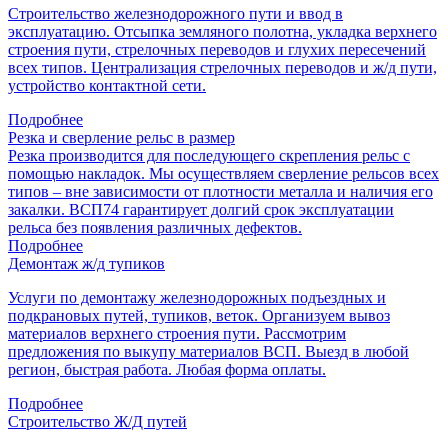
Строительство железнодорожного пути и ввод в
эксплуатацию. Отсыпка земляного полотна, укладка верхнего
строения пути, стрелочных переводов и глухих пересечений
всех типов. Централизация стрелочных переводов и ж/д пути,
устройство контактной сети.
Подробнее
Резка и сверление рельс в размер
Резка производится для последующего скрепления рельс с
помощью накладок. Мы осуществляем сверление рельсов всех
типов – вне зависимости от плотности металла и наличия его
закалки. ВСП74 гарантирует долгий срок эксплуатации
рельса без появления различных дефектов.
Подробнее
Демонтаж ж/д тупиков
Услуги по демонтажу железнодорожных подъездных и
подкрановых путей, тупиков, веток. Организуем вывоз
материалов верхнего строения пути. Рассмотрим
предложения по выкупу материалов ВСП. Выезд в любой
регион, быстрая работа. Любая форма оплаты.
Подробнее
Строительство Ж/Д путей