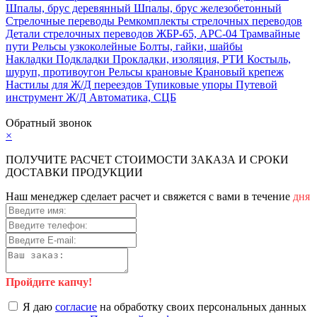
Шпалы, брус деревянный
Шпалы, брус железобетонный
Стрелочные переводы
Ремкомплекты стрелочных переводов
Детали стрелочных переводов
ЖБР-65, АРС-04
Трамвайные
пути
Рельсы узкоколейные
Болты, гайки, шайбы
Накладки
Подкладки
Прокладки, изоляция, РТИ
Костыль,
шуруп, противоугон
Рельсы крановые
Крановый крепеж
Настилы для Ж/Д переездов
Тупиковые упоры
Путевой
инструмент
Ж/Д Автоматика, СЦБ
Карта сайта
Обратный звонок
×
ПОЛУЧИТЕ РАСЧЕТ СТОИМОСТИ ЗАКАЗА И СРОКИ
ДОСТАВКИ ПРОДУКЦИИ
Наш менеджер сделает расчет и свяжется с вами в течение
дня
Пройдите капчу!
Я даю
согласие
на обработку своих персональных данных