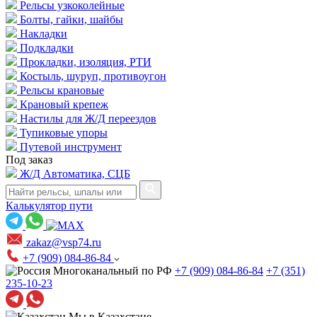
Рельсы узкоколейные
Болты, гайки, шайбы
Накладки
Подкладки
Прокладки, изоляция, РТИ
Костыль, шуруп, противоугон
Рельсы крановые
Крановый крепеж
Настилы для Ж/Д переездов
Тупиковые упоры
Путевой инструмент
Под заказ
Ж/Д Автоматика, СЦБ
Калькулятор пути
zakaz@vsp74.ru
+7 (909) 084-86-84
Многоканальный по РФ
+7 (909) 084-86-84
+7 (351)
235-10-23
Мы в Казахстане