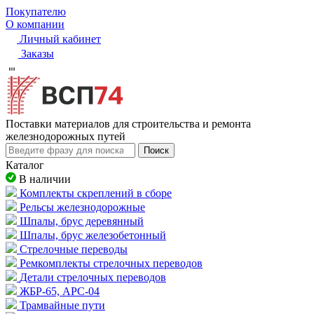
Покупателю
О компании
Личный кабинет
Заказы
Пocтaвки мaтepиaлoв для cтpoитeльcтвa и peмoнтa
жeлeзнoдopoжныx путeй
Поиск
Каталог
В наличии
Комплекты скреплений в сборе
Рельсы железнодорожные
Шпалы, брус деревянный
Шпалы, брус железобетонный
Стрелочные переводы
Ремкомплекты стрелочных переводов
Детали стрелочных переводов
ЖБР-65, АРС-04
Трамвайные пути