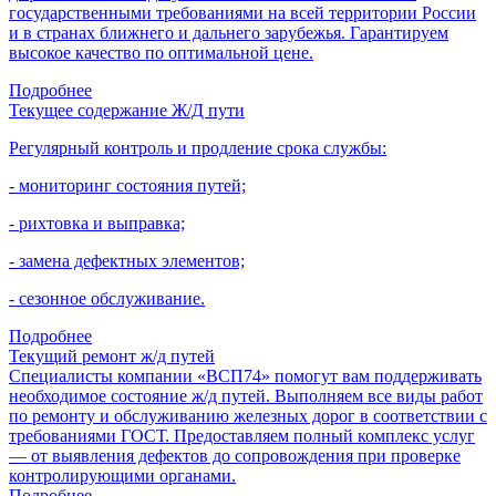
государственными требованиями на всей территории России
и в странах ближнего и дальнего зарубежья. Гарантируем
высокое качество по оптимальной цене.
Подробнее
Текущее содержание Ж/Д пути
Регулярный контроль и продление срока службы:
- мониторинг состояния путей;
- рихтовка и выправка;
- замена дефектных элементов;
- сезонное обслуживание.
Подробнее
Текущий ремонт ж/д путей
Специалисты компании «ВСП74» помогут вам поддерживать
необходимое состояние ж/д путей. Выполняем все виды работ
по ремонту и обслуживанию железных дорог в соответствии с
требованиями ГОСТ. Предоставляем полный комплекс услуг
— от выявления дефектов до сопровождения при проверке
контролирующими органами.
Подробнее