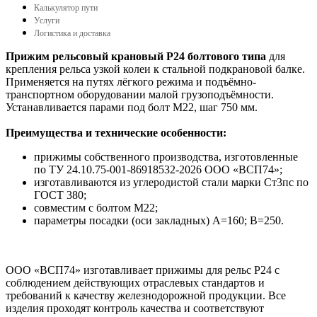
Калькулятор пути
Услуги
Логистика и доставка
Прижим рельсовый крановый Р24 болтового типа
для
крепления рельса узкой колеи к стальной подкрановой балке.
Применяется на путях лёгкого режима и подъёмно-
транспортном оборудовании малой грузоподъёмности.
Устанавливается парами под болт М22, шаг 750 мм.
Преимущества и технические особенности:
прижимы собственного производства, изготовленные
по ТУ 24.10.75-001-86918532-2026 ООО «ВСП74»;
изготавливаются из углеродистой стали марки Ст3пс по
ГОСТ 380;
совместим с болтом М22;
параметры посадки (оси закладных) А=160; В=250.
ООО «ВСП74» изготавливает прижимы для рельс Р24 с
соблюдением действующих отраслевых стандартов и
требований к качеству железнодорожной продукции. Все
изделия проходят контроль качества и соответствуют