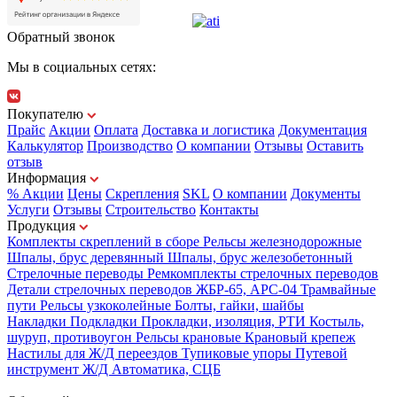
Обратный звонок
Мы в социальных сетях:
Покупателю
Прайс
Акции
Оплата
Доставка и логистика
Документация
Калькулятор
Производство
О компании
Отзывы
Оставить
отзыв
Информация
% Акции
Цены
Скрепления
SKL
О компании
Документы
Услуги
Отзывы
Строительство
Контакты
Продукция
Комплекты скреплений в сборе
Рельсы железнодорожные
Шпалы, брус деревянный
Шпалы, брус железобетонный
Стрелочные переводы
Ремкомплекты стрелочных переводов
Детали стрелочных переводов
ЖБР-65, АРС-04
Трамвайные
пути
Рельсы узкоколейные
Болты, гайки, шайбы
Накладки
Подкладки
Прокладки, изоляция, РТИ
Костыль,
шуруп, противоугон
Рельсы крановые
Крановый крепеж
Настилы для Ж/Д переездов
Тупиковые упоры
Путевой
инструмент
Ж/Д Автоматика, СЦБ
Карта сайта