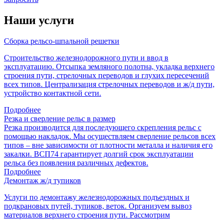
Наши услуги
Сборка рельсо-шпальной решетки
Строительство железнодорожного пути и ввод в
эксплуатацию. Отсыпка земляного полотна, укладка верхнего
строения пути, стрелочных переводов и глухих пересечений
всех типов. Централизация стрелочных переводов и ж/д пути,
устройство контактной сети.
Подробнее
Резка и сверление рельс в размер
Резка производится для последующего скрепления рельс с
помощью накладок. Мы осуществляем сверление рельсов всех
типов – вне зависимости от плотности металла и наличия его
закалки. ВСП74 гарантирует долгий срок эксплуатации
рельса без появления различных дефектов.
Подробнее
Демонтаж ж/д тупиков
Услуги по демонтажу железнодорожных подъездных и
подкрановых путей, тупиков, веток. Организуем вывоз
материалов верхнего строения пути. Рассмотрим