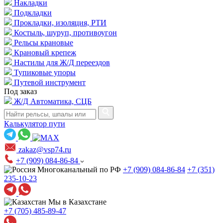
Накладки
Подкладки
Прокладки, изоляция, РТИ
Костыль, шуруп, противоугон
Рельсы крановые
Крановый крепеж
Настилы для Ж/Д переездов
Тупиковые упоры
Путевой инструмент
Под заказ
Ж/Д Автоматика, СЦБ
Калькулятор пути
zakaz@vsp74.ru
+7 (909) 084-86-84
Многоканальный по РФ
+7 (909) 084-86-84
+7 (351)
235-10-23
Мы в Казахстане
+7 (705) 485-89-47