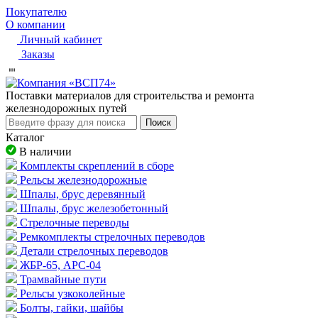
Покупателю
О компании
Личный кабинет
Заказы
Пocтaвки мaтepиaлoв для cтpoитeльcтвa и peмoнтa
жeлeзнoдopoжныx путeй
Поиск
Каталог
В наличии
Комплекты скреплений в сборе
Рельсы железнодорожные
Шпалы, брус деревянный
Шпалы, брус железобетонный
Стрелочные переводы
Ремкомплекты стрелочных переводов
Детали стрелочных переводов
ЖБР-65, АРС-04
Трамвайные пути
Рельсы узкоколейные
Болты, гайки, шайбы