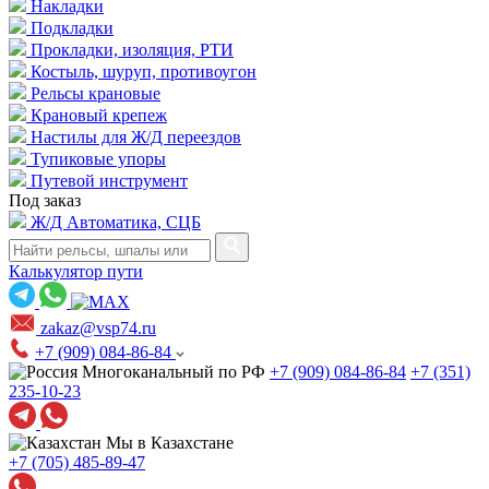
Накладки
Подкладки
Прокладки, изоляция, РТИ
Костыль, шуруп, противоугон
Рельсы крановые
Крановый крепеж
Настилы для Ж/Д переездов
Тупиковые упоры
Путевой инструмент
Под заказ
Ж/Д Автоматика, СЦБ
Калькулятор пути
zakaz@vsp74.ru
+7 (909) 084-86-84
Многоканальный по РФ
+7 (909) 084-86-84
+7 (351)
235-10-23
Мы в Казахстане
+7 (705) 485-89-47