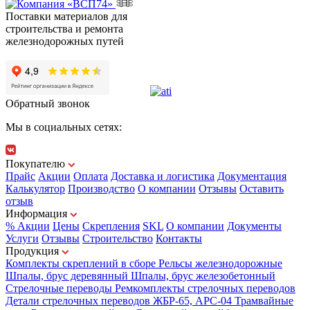
Поставки материалов для
строительства и ремонта
железнодорожных путей
Обратный звонок
Мы в социальных сетях:
Покупателю
Прайс
Акции
Оплата
Доставка и логистика
Документация
Калькулятор
Производство
О компании
Отзывы
Оставить
отзыв
Информация
% Акции
Цены
Скрепления
SKL
О компании
Документы
Услуги
Отзывы
Строительство
Контакты
Продукция
Комплекты скреплений в сборе
Рельсы железнодорожные
Шпалы, брус деревянный
Шпалы, брус железобетонный
Стрелочные переводы
Ремкомплекты стрелочных переводов
Детали стрелочных переводов
ЖБР-65, АРС-04
Трамвайные