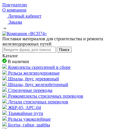
Покупателю
О компании
Личный кабинет
Заказы
Пocтaвки мaтepиaлoв для cтpoитeльcтвa и peмoнтa
жeлeзнoдopoжныx путeй
Поиск
Каталог
В наличии
Комплекты скреплений в сборе
Рельсы железнодорожные
Шпалы, брус деревянный
Шпалы, брус железобетонный
Стрелочные переводы
Ремкомплекты стрелочных переводов
Детали стрелочных переводов
ЖБР-65, АРС-04
Трамвайные пути
Рельсы узкоколейные
Болты, гайки, шайбы