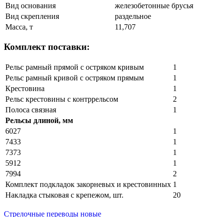
Вид основания
железобетонные брусья
Вид скрепления
раздельное
Масса, т
11,707
Комплект поставки:
Рельс рамный прямой с остряком кривым
1
Рельс рамный кривой с остряком прямым
1
Крестовина
1
Рельс крестовины с контррельсом
2
Полоса связная
1
Рельсы длиной, мм
6027
1
7433
1
7373
1
5912
1
7994
2
Комплект подкладок закорневых и крестовинных
1
Накладка стыковая с крепежом, шт.
20
Стрелочные переводы новые