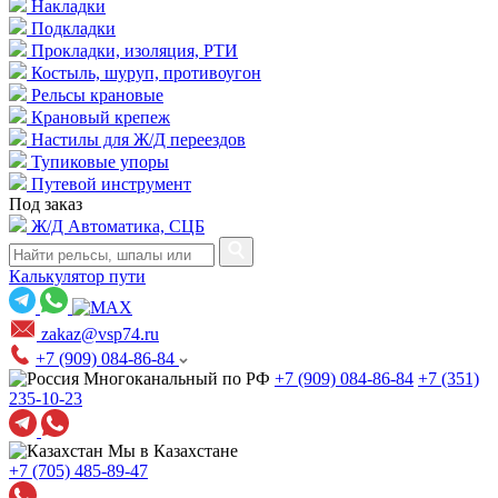
Накладки
Подкладки
Прокладки, изоляция, РТИ
Костыль, шуруп, противоугон
Рельсы крановые
Крановый крепеж
Настилы для Ж/Д переездов
Тупиковые упоры
Путевой инструмент
Под заказ
Ж/Д Автоматика, СЦБ
Калькулятор пути
zakaz@vsp74.ru
+7 (909) 084-86-84
Многоканальный по РФ
+7 (909) 084-86-84
+7 (351)
235-10-23
Мы в Казахстане
+7 (705) 485-89-47