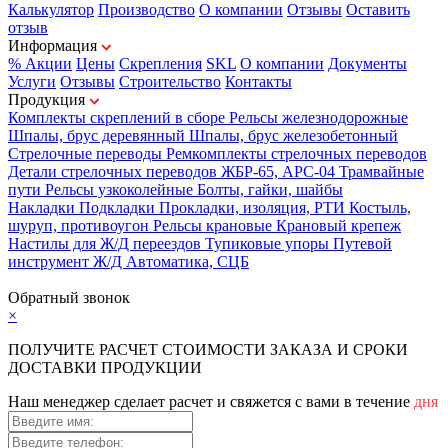
Калькулятор
Производство
О компании
Отзывы
Оставить
отзыв
Информация
% Акции
Цены
Скрепления
SKL
О компании
Документы
Услуги
Отзывы
Строительство
Контакты
Продукция
Комплекты скреплений в сборе
Рельсы железнодорожные
Шпалы, брус деревянный
Шпалы, брус железобетонный
Стрелочные переводы
Ремкомплекты стрелочных переводов
Детали стрелочных переводов
ЖБР-65, АРС-04
Трамвайные
пути
Рельсы узкоколейные
Болты, гайки, шайбы
Накладки
Подкладки
Прокладки, изоляция, РТИ
Костыль,
шуруп, противоугон
Рельсы крановые
Крановый крепеж
Настилы для Ж/Д переездов
Тупиковые упоры
Путевой
инструмент
Ж/Д Автоматика, СЦБ
Карта сайта
Обратный звонок
×
ПОЛУЧИТЕ РАСЧЕТ СТОИМОСТИ ЗАКАЗА И СРОКИ
ДОСТАВКИ ПРОДУКЦИИ
Наш менеджер сделает расчет и свяжется с вами в течение
дня