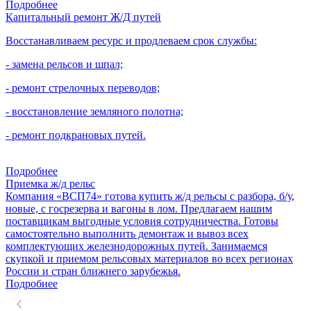
Подробнее
Капитальный ремонт Ж/Д путей
Восстанавливаем ресурс и продлеваем срок службы:
- замена рельсов и шпал;
- ремонт стрелочных переводов;
- восстановление земляного полотна;
- ремонт подкрановых путей.
Подробнее
Приемка ж/д рельс
Компания «ВСП74» готова купить ж/д рельсы с разбора, б/у,
новые, с госрезерва и вагоны в лом. Предлагаем нашим
поставщикам выгодные условия сотрудничества. Готовы
самостоятельно выполнить демонтаж и вывоз всех
комплектующих железнодорожных путей. Занимаемся
скупкой и приемом рельсовых материалов во всех регионах
России и стран ближнего зарубежья.
Подробнее