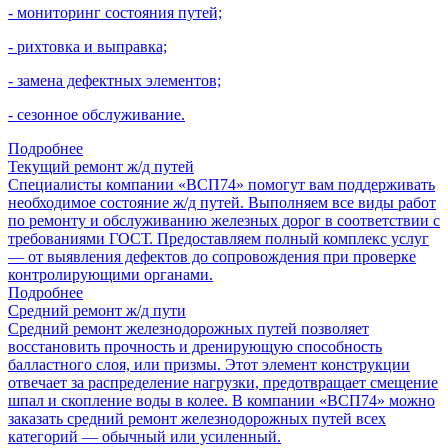
- мониторинг состояния путей;
- рихтовка и выправка;
- замена дефектных элементов;
- сезонное обслуживание.
Подробнее
Текущий ремонт ж/д путей
Специалисты компании «ВСП74» помогут вам поддерживать
необходимое состояние ж/д путей. Выполняем все виды работ
по ремонту и обслуживанию железных дорог в соответствии с
требованиями ГОСТ. Предоставляем полный комплекс услуг
— от выявления дефектов до сопровождения при проверке
контролирующими органами.
Подробнее
Средний ремонт ж/д пути
Средний ремонт железнодорожных путей позволяет
восстановить прочность и дренирующую способность
балластного слоя, или призмы. Этот элемент конструкции
отвечает за распределение нагрузки, предотвращает смещение
шпал и скопление воды в колее. В компании «ВСП74» можно
заказать средний ремонт железнодорожных путей всех
категорий — обычный или усиленный.