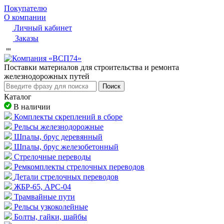
Покупателю
О компании
Личный кабинет
Заказы
Пocтaвки мaтepиaлoв для cтpoитeльcтвa и peмoнтa
жeлeзнoдopoжныx путeй
Поиск
Каталог
В наличии
Комплекты скреплений в сборе
Рельсы железнодорожные
Шпалы, брус деревянный
Шпалы, брус железобетонный
Стрелочные переводы
Ремкомплекты стрелочных переводов
Детали стрелочных переводов
ЖБР-65, АРС-04
Трамвайные пути
Рельсы узкоколейные
Болты, гайки, шайбы