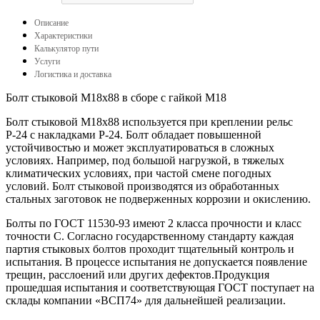
Описание
Характеристики
Калькулятор пути
Услуги
Логистика и доставка
Болт стыковой M18x88 в сборе c гайкой M18
Болт стыковой М18х88 используется при креплении рельс
Р-24 с накладками Р-24. Болт обладает повышенной
устойчивостью и может эксплуатироваться в сложных
условиях. Например, под большой нагрузкой, в тяжелых
климатических условиях, при частой смене погодных
условий. Болт стыковой производятся из обработанных
стальных заготовок не подверженных коррозии и окислению.
Болты по ГОСТ 11530-93 имеют 2 класса прочности и класс
точности С. Согласно государственному стандарту каждая
партия стыковых болтов проходит тщательный контроль и
испытания. В процессе испытания не допускается появление
трещин, расслоений или других дефектов.Продукция
прошедшая испытания и соответствующая ГОСТ поступает на
склады компании «ВСП74» для дальнейшей реализации.