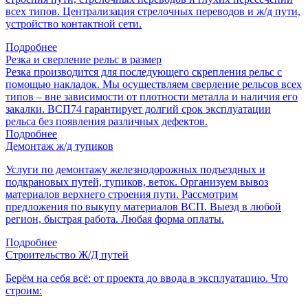
всех типов. Централизация стрелочных переводов и ж/д пути,
устройство контактной сети.
Подробнее
Резка и сверление рельс в размер
Резка производится для последующего скрепления рельс с
помощью накладок. Мы осуществляем сверление рельсов всех
типов – вне зависимости от плотности металла и наличия его
закалки. ВСП74 гарантирует долгий срок эксплуатации
рельса без появления различных дефектов.
Подробнее
Демонтаж ж/д тупиков
Услуги по демонтажу железнодорожных подъездных и
подкрановых путей, тупиков, веток. Организуем вывоз
материалов верхнего строения пути. Рассмотрим
предложения по выкупу материалов ВСП. Выезд в любой
регион, быстрая работа. Любая форма оплаты.
Подробнее
Строительство Ж/Д путей
Берём на себя всё: от проекта до ввода в эксплуатацию. Что
строим: