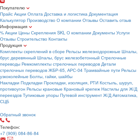
Покупателю
Прайс
Акции
Оплата
Доставка и логистика
Документация
Калькулятор
Производство
О компании
Отзывы
Оставить отзыв
Информация
% Акции
Цены
Скрепления
SKL
О компании
Документы
Услуги
Отзывы
Строительство
Контакты
Продукция
Комплекты скреплений в сборе
Рельсы железнодорожные
Шпалы,
брус деревянный
Шпалы, брус железобетонный
Стрелочные
переводы
Ремкомплекты стрелочных переводов
Детали
стрелочных переводов
ЖБР-65, АРС-04
Трамвайные пути
Рельсы
узкоколейные
Болты, гайки, шайбы
Накладки
Подкладки
Прокладки, изоляция, РТИ
Костыль, шуруп,
противоугон
Рельсы крановые
Крановый крепеж
Настилы для Ж/Д
переездов
Тупиковые упоры
Путевой инструмент
Ж/Д Автоматика,
СЦБ
Карта сайта
Обратный звонок
Телефон:
+7 (909) 084-86-84