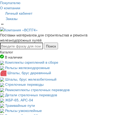
Покупателю
О компании
Личный кабинет
Заказы
Пocтaвки мaтepиaлoв для cтpoитeльcтвa и peмoнтa
жeлeзнoдopoжныx путeй
Поиск
Каталог
В наличии
Комплекты скреплений в сборе
Рельсы железнодорожные
Шпалы, брус деревянный
Шпалы, брус железобетонный
Стрелочные переводы
Ремкомплекты стрелочных переводов
Детали стрелочных переводов
ЖБР-65, АРС-04
Трамвайные пути
Рельсы узкоколейные