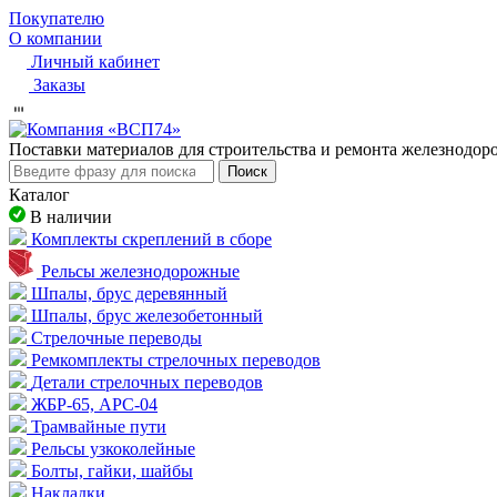
Покупателю
О компании
Личный кабинет
Заказы
Пocтaвки мaтepиaлoв для cтpoитeльcтвa и peмoнтa жeлeзнoдo
Поиск
Каталог
В наличии
Комплекты скреплений в сборе
Рельсы железнодорожные
Шпалы, брус деревянный
Шпалы, брус железобетонный
Стрелочные переводы
Ремкомплекты стрелочных переводов
Детали стрелочных переводов
ЖБР-65, АРС-04
Трамвайные пути
Рельсы узкоколейные
Болты, гайки, шайбы
Накладки