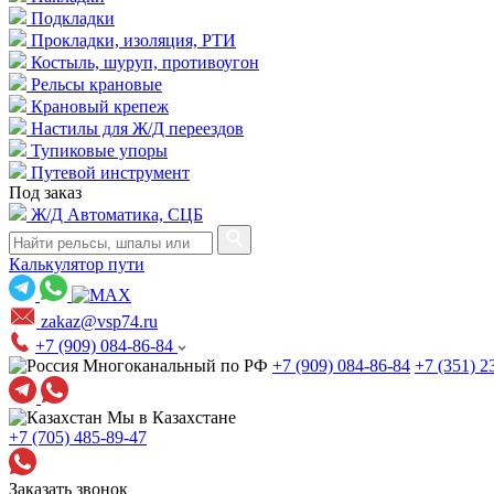
Подкладки
Прокладки, изоляция, РТИ
Костыль, шуруп, противоугон
Рельсы крановые
Крановый крепеж
Настилы для Ж/Д переездов
Тупиковые упоры
Путевой инструмент
Под заказ
Ж/Д Автоматика, СЦБ
Калькулятор пути
zakaz@vsp74.ru
+7 (909) 084-86-84
Многоканальный по РФ
+7 (909) 084-86-84
+7 (351) 2
Мы в Казахстане
+7 (705) 485-89-47
Заказать звонок