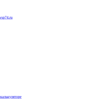
sp74.ru
 калькуляторе