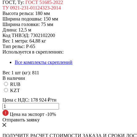
ГOCT, Tу:
ГОСТ 51685-2022
ТУ 0921-231-01124323-2014
Высота рельса:
180 мм
Ширина подошвы:
150 мм
Ширина головки:
75 мм
Длина:
12,5 м
Код ТНВЭД:
7302102200
Вес 1 метра:
64,88 кг
Tип peльc:
Р-65
Используется в скреплениях:
Все комплекты скреплений
Вес 1 шт (кг):
811
В наличии
RUB
KZT
Цена с НДС:
178 924 ₽/тн
Цена на экспорт -10%
Отправить заявку
ПОЛУЧИТЕ РАСЧЕТ СТОИМОСТИ ЗАКАЗА И СРОКИ ДО