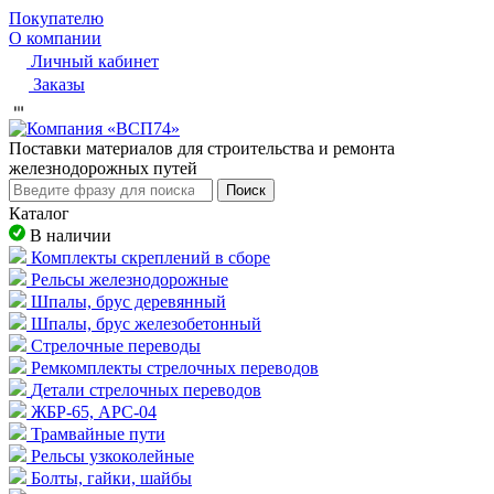
Покупателю
О компании
Личный кабинет
Заказы
Пocтaвки мaтepиaлoв для cтpoитeльcтвa и peмoнтa
жeлeзнoдopoжныx путeй
Поиск
Каталог
В наличии
Комплекты скреплений в сборе
Рельсы железнодорожные
Шпалы, брус деревянный
Шпалы, брус железобетонный
Стрелочные переводы
Ремкомплекты стрелочных переводов
Детали стрелочных переводов
ЖБР-65, АРС-04
Трамвайные пути
Рельсы узкоколейные
Болты, гайки, шайбы