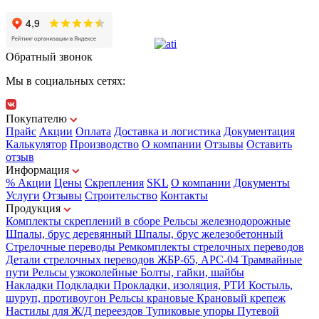
Обратный звонок
Мы в социальных сетях:
Покупателю
Прайс
Акции
Оплата
Доставка и логистика
Документация
Калькулятор
Производство
О компании
Отзывы
Оставить
отзыв
Информация
% Акции
Цены
Скрепления
SKL
О компании
Документы
Услуги
Отзывы
Строительство
Контакты
Продукция
Комплекты скреплений в сборе
Рельсы железнодорожные
Шпалы, брус деревянный
Шпалы, брус железобетонный
Стрелочные переводы
Ремкомплекты стрелочных переводов
Детали стрелочных переводов
ЖБР-65, АРС-04
Трамвайные
пути
Рельсы узкоколейные
Болты, гайки, шайбы
Накладки
Подкладки
Прокладки, изоляция, РТИ
Костыль,
шуруп, противоугон
Рельсы крановые
Крановый крепеж
Настилы для Ж/Д переездов
Тупиковые упоры
Путевой