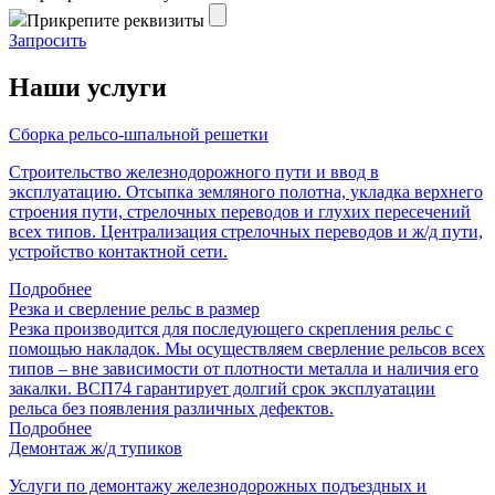
Пpикpeпитe peквизиты
Зaпpocить
Наши услуги
Сборка рельсо-шпальной решетки
Строительство железнодорожного пути и ввод в
эксплуатацию. Отсыпка земляного полотна, укладка верхнего
строения пути, стрелочных переводов и глухих пересечений
всех типов. Централизация стрелочных переводов и ж/д пути,
устройство контактной сети.
Подробнее
Резка и сверление рельс в размер
Резка производится для последующего скрепления рельс с
помощью накладок. Мы осуществляем сверление рельсов всех
типов – вне зависимости от плотности металла и наличия его
закалки. ВСП74 гарантирует долгий срок эксплуатации
рельса без появления различных дефектов.
Подробнее
Демонтаж ж/д тупиков
Услуги по демонтажу железнодорожных подъездных и