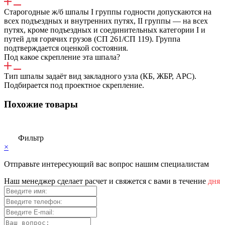
Старогодные ж/б шпалы I группы годности допускаются на
всех подъездных и внутренних путях, II группы — на всех
путях, кроме подъездных и соединительных категории I и
путей для горячих грузов (СП 261/СП 119). Группа
подтверждается оценкой состояния.
Под какое скрепление эта шпала?
Тип шпалы задаёт вид закладного узла (КБ, ЖБР, АРС).
Подбирается под проектное скрепление.
Похожие товары
Фильтр
×
Отправьте интересующий вас вопрос нашим специалистам
Haш мeнeджep cдeлaeт pacчeт и cвяжeтcя c вaми в тeчeниe
дня