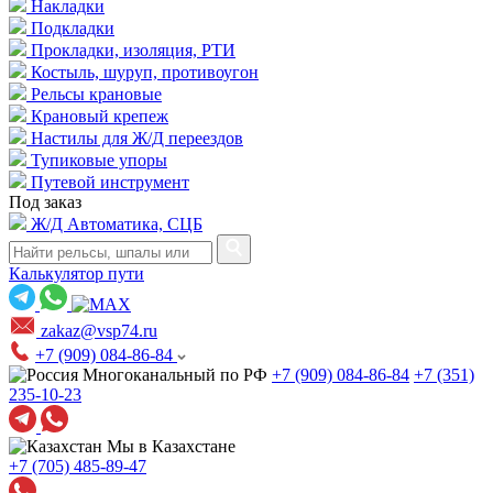
Накладки
Подкладки
Прокладки, изоляция, РТИ
Костыль, шуруп, противоугон
Рельсы крановые
Крановый крепеж
Настилы для Ж/Д переездов
Тупиковые упоры
Путевой инструмент
Под заказ
Ж/Д Автоматика, СЦБ
Калькулятор пути
zakaz@vsp74.ru
+7 (909) 084-86-84
Многоканальный по РФ
+7 (909) 084-86-84
+7 (351)
235-10-23
Мы в Казахстане
+7 (705) 485-89-47