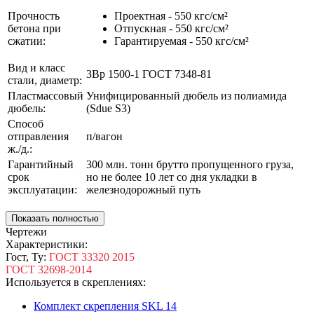
Прочность
Проектная - 550 кгс/см²
бетона при
Отпускная - 550 кгс/см²
сжатии:
Гарантируемая - 550 кгс/см²
Вид и класс
3Вр 1500-1 ГОСТ 7348-81
стали, диаметр:
Пластмассовый
Унифицированный дюбель из полиамида
дюбель:
(Sdue S3)
Способ
отправления
п/вагон
ж./д.:
Гарантийный
300 млн. тонн брутто пропущенного груза,
срок
но не более 10 лет со дня укладки в
эксплуатации:
железнодорожный путь
Показать полностью
Чертежи
Характеристики:
Гост, Ту:
ГОСТ 33320 2015
ГОСТ 32698-2014
Используется в скреплениях:
Комплект скрепления SKL 14