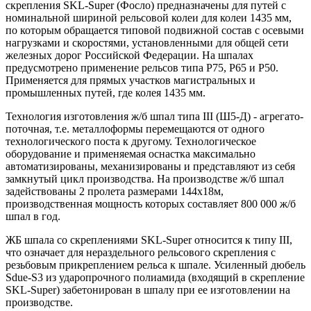
скрепления SKL-Super (Фосло) предназначены для путей с
номинальной шириной рельсовой колеи для колеи 1435 мм,
по которым обращается типовой подвижной состав с осевыми
нагрузками и скоростями, установленными для общей сети
железных дорог Российской Федерации. На шпалах
предусмотрено применение рельсов типа Р75, Р65 и Р50.
Применяется для прямых участков магистральных и
промышленных путей, где колея 1435 мм.
Технология изготовления ж/б шпал типа ІІІ (Ш5-Д) - агрегато-
поточная, т.е. металлоформы перемещаются от одного
технологического поста к другому. Технологическое
оборудование и применяемая оснастка максимально
автоматизированы, механизированы и представляют из себя
замкнутый цикл производства. На производстве ж/б шпал
задействованы 2 пролета размерами 144х18м,
производственная мощность которых составляет 800 000 ж/б
шпал в год.
ЖБ шпала со скреплениями SKL-Super относится к типу III,
что означает для нераздельного рельсового скрепления с
резьбовым прикреплением рельса к шпале. Усиленный дюбель
Sdue-S3 из ударопрочного полиамида (входящий в скрепление
SKL-Super) забетонирован в шпалу при ее изготовлении на
производстве.