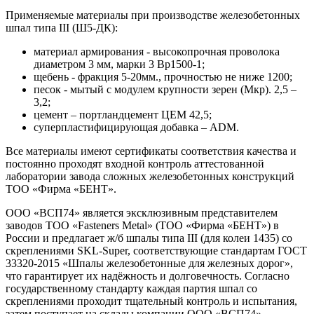
Применяемые материалы при производстве железобетонных
шпал типа ІІІ (Ш5-ДК):
материал армирования - высокопрочная проволока
диаметром 3 мм, марки 3 Вр1500-1;
щебень - фракция 5-20мм., прочностью не ниже 1200;
песок - мытый с модулем крупности зерен (Мкр). 2,5 –
3,2;
цемент – портландцемент ЦЕМ 42,5;
суперпластифицирующая добавка – ADM.
Все материалы имеют сертификаты соответствия качества и
постоянно проходят входной контроль аттестованной
лаборатории завода сложных железобетонных конструкций
ТОО «Фирма «БЕНТ».
ООО «ВСП74» является эксклюзивным представителем
заводов ТОО «Fasteners Metal» (ТОО «Фирма «БЕНТ») в
России и предлагает ж/б шпалы типа ІІІ (для колеи 1435) со
скреплениями SKL-Super, соответствующие стандартам ГОСТ
33320-2015 «Шпалы железобетонные для железных дорог»,
что гарантирует их надёжность и долговечность. Согласно
государственному стандарту каждая партия шпал со
скреплениями проходит тщательный контроль и испытания,
затем поступает на склады компании ООО «ВСП74».