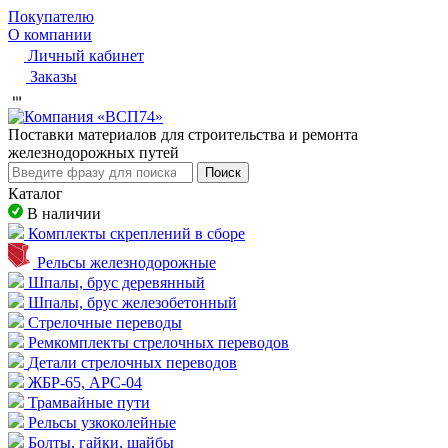
Покупателю
О компании
Личный кабинет
Заказы
Пocтaвки мaтepиaлoв для cтpoитeльcтвa и peмoнтa
жeлeзнoдopoжныx путeй
Поиск
Каталог
В наличии
Комплекты скреплений в сборе
Рельсы железнодорожные
Шпалы, брус деревянный
Шпалы, брус железобетонный
Стрелочные переводы
Ремкомплекты стрелочных переводов
Детали стрелочных переводов
ЖБР-65, АРС-04
Трамвайные пути
Рельсы узкоколейные
Болты, гайки, шайбы