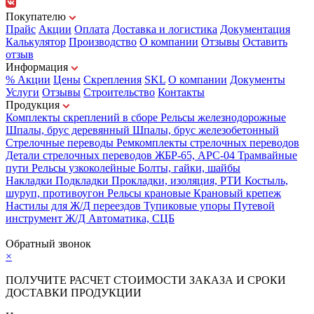
Покупателю
Прайс
Акции
Оплата
Доставка и логистика
Документация
Калькулятор
Производство
О компании
Отзывы
Оставить
отзыв
Информация
% Акции
Цены
Скрепления
SKL
О компании
Документы
Услуги
Отзывы
Строительство
Контакты
Продукция
Комплекты скреплений в сборе
Рельсы железнодорожные
Шпалы, брус деревянный
Шпалы, брус железобетонный
Стрелочные переводы
Ремкомплекты стрелочных переводов
Детали стрелочных переводов
ЖБР-65, АРС-04
Трамвайные
пути
Рельсы узкоколейные
Болты, гайки, шайбы
Накладки
Подкладки
Прокладки, изоляция, РТИ
Костыль,
шуруп, противоугон
Рельсы крановые
Крановый крепеж
Настилы для Ж/Д переездов
Тупиковые упоры
Путевой
инструмент
Ж/Д Автоматика, СЦБ
Карта сайта
Обратный звонок
×
ПОЛУЧИТЕ РАСЧЕТ СТОИМОСТИ ЗАКАЗА И СРОКИ
ДОСТАВКИ ПРОДУКЦИИ