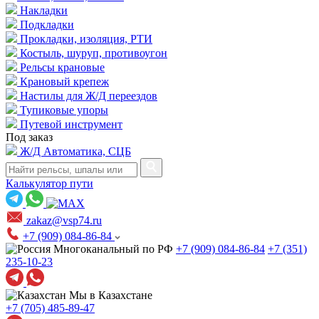
Накладки
Подкладки
Прокладки, изоляция, РТИ
Костыль, шуруп, противоугон
Рельсы крановые
Крановый крепеж
Настилы для Ж/Д переездов
Тупиковые упоры
Путевой инструмент
Под заказ
Ж/Д Автоматика, СЦБ
Калькулятор пути
zakaz@vsp74.ru
+7 (909) 084-86-84
Многоканальный по РФ
+7 (909) 084-86-84
+7 (351)
235-10-23
Мы в Казахстане
+7 (705) 485-89-47