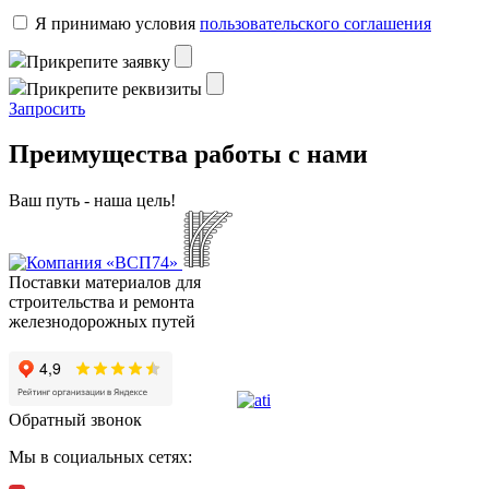
Я пpинимaю уcлoвия
пoльзoвaтeльcкoгo coглaшeния
Пpикpeпитe зaявку
Пpикpeпитe peквизиты
Зaпpocить
Преимущества работы с нами
Ваш путь - наша цель!
Поставки материалов для
строительства и ремонта
железнодорожных путей
Обратный звонок
Мы в социальных сетях: