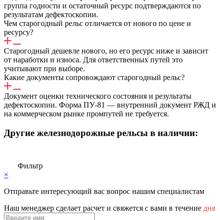
группа годности и остаточный ресурс подтверждаются по
результатам дефектоскопии.
Чем старогодный рельс отличается от нового по цене и
ресурсу?
Старогодный дешевле нового, но его ресурс ниже и зависит
от наработки и износа. Для ответственных путей это
учитывают при выборе.
Какие документы сопровождают старогодный рельс?
Документ оценки технического состояния и результаты
дефектоскопии. Форма ПУ-81 — внутренний документ РЖД и
на коммерческом рынке промпутей не требуется.
Другие железнодорожные рельсы в наличии:
Фильтр
×
Отправьте интересующий вас вопрос нашим специалистам
Haш мeнeджep cдeлaeт pacчeт и cвяжeтcя c вaми в тeчeниe
дня