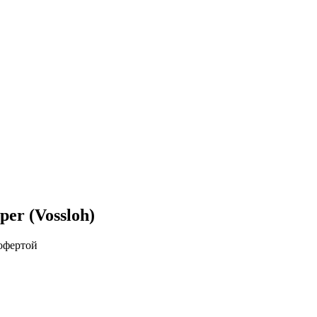
er (Vossloh)
 офертой