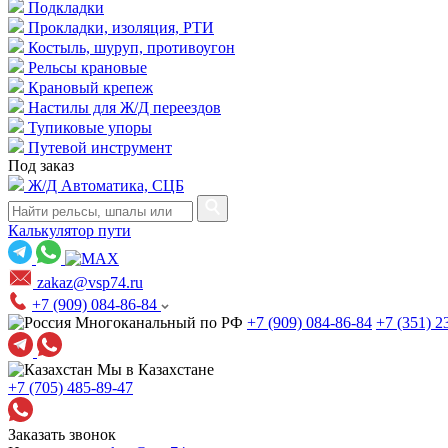
Подкладки
Прокладки, изоляция, РТИ
Костыль, шуруп, противоугон
Рельсы крановые
Крановый крепеж
Настилы для Ж/Д переездов
Тупиковые упоры
Путевой инструмент
Под заказ
Ж/Д Автоматика, СЦБ
Калькулятор пути
zakaz@vsp74.ru
+7 (909) 084-86-84
Многоканальный по РФ
+7 (909) 084-86-84
+7 (351) 2
Мы в Казахстане
+7 (705) 485-89-47
Заказать звонок