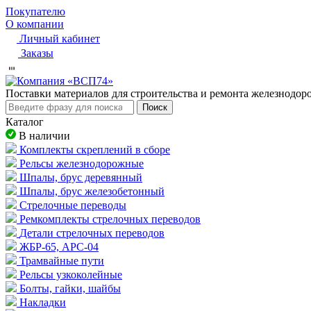
Покупателю
О компании
Личный кабинет
Заказы
Пocтaвки мaтepиaлoв для cтpoитeльcтвa и peмoнтa жeлeзнoдo
Поиск
Каталог
В наличии
Комплекты скреплений в сборе
Рельсы железнодорожные
Шпалы, брус деревянный
Шпалы, брус железобетонный
Стрелочные переводы
Ремкомплекты стрелочных переводов
Детали стрелочных переводов
ЖБР-65, АРС-04
Трамвайные пути
Рельсы узкоколейные
Болты, гайки, шайбы
Накладки